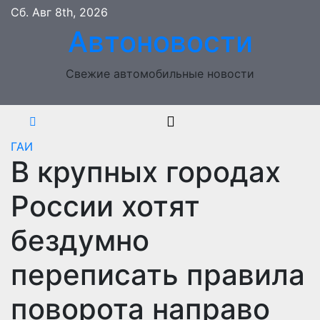
Перейти
Сб. Авг 8th, 2026
к
Автоновости
содержимому
Свежие автомобильные новости
ГАИ
В крупных городах
России хотят
бездумно
переписать правила
поворота направо