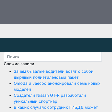
Свежие записи
Зачем бывалые водители возят с собой
дырявый полиэтиленовый пакет
Оmoda и Jaecoo анонсировали семь новых
моделей
Создатели Nissan GT-R разработали
уникальный спорткар
В каких случаях сотрудник ГИБДД может