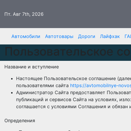
Перейти
к
Пт. Авг 7th, 2026
содержимому
Автомобили
Автотовары
Дороги
Лайфхак
ГА
Пользовательское с
Название и вступление
Настоящее Пользовательское соглашение (далее
пользователями сайта
https://avtomobilnye-novost
Администратор Сайта предоставляет Пользова
публикаций и сервисов Сайта на условиях, изл
соглашается с условиями Соглашения и обязан 
Определения