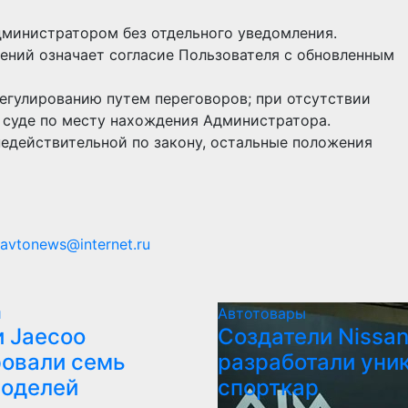
дминистратором без отдельного уведомления.
ений означает согласие Пользователя с обновленным
регулированию путем переговоров; при отсутствии
 суде по месту нахождения Администратора.
недействительной по закону, остальные положения
avtonews@internet.ru
и
Автотовары
 Jaecoo
Создатели Nissan
овали семь
разработали уни
моделей
спорткар