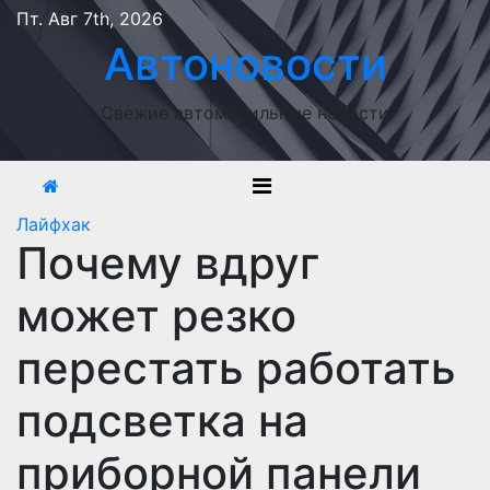
Перейти
Пт. Авг 7th, 2026
к
Автоновости
содержимому
Свежие автомобильные новости
Лайфхак
Почему вдруг
может резко
перестать работать
подсветка на
приборной панели