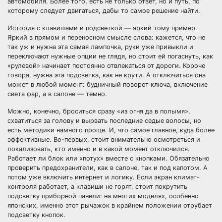
автомобиля. Более того, есть не только ответ, но и путь, по
которому следует двигаться, дабы то самое решение найти.
История с клавишами и подсветкой — яркий тому пример.
Яркий в прямом и переносном смысле слова: кажется, что не
так уж и нужна эта самая лампочка, руки уже привыкли и
переключают нужные опции не глядя, но стоит ей погаснуть, как
«рулевой» начинает постоянно отвлекаться от дороги. Короче
говоря, нужна эта подсветка, как не крути. А отключиться она
может в любой момент: будничный поворот ключа, включение
света фар, а в салоне — темно.
Можно, конечно, броситься сразу «из огня да в полымя»,
схватиться за голову и вырвать последние седые волосы, но
есть методики намного проще. И, что самое главное, куда более
эффективные. Во-первых, стоит внимательно осмотреться и
локализовать, кто именно и в какой момент отключился.
Работает ли блок или «потух» вместе с кнопками. Обязательно
проверить предохранители, как в салоне, так и под капотом. А
потом уже включить интернет и логику. Если экран климат-
контроля работает, а клавиши не горят, стоит покрутить
подсветку приборной панели: на многих моделях, особенно
японских, именно этот рычажок в крайнем положении отрубает
подсветку кнопок.