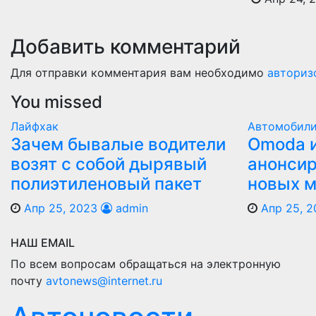
Добавить комментарий
Для отправки комментария вам необходимо
авториз
You missed
Лайфхак
Автомобил
Зачем бывалые водители
Оmoda и
возят с собой дырявый
анонсир
полиэтиленовый пакет
новых 
Апр 25, 2023
admin
Апр 25, 2
НАШ EMAIL
По всем вопросам обращаться на электронную
почту
avtonews@internet.ru