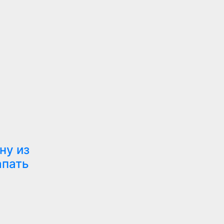
ну из
апать