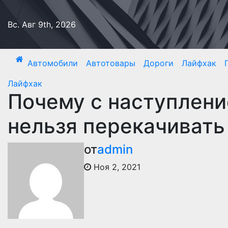
Перейти
к
Вс. Авг 9th, 2026
содержимому
Автомобили
Автотовары
Дороги
Лайфхак
Лайфхак
Почему с наступлени
нельзя перекачиват
от
admin
Ноя 2, 2021