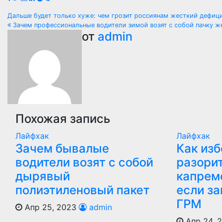
Навигация
Дальше будет только хуже: чем грозит россиянам жесткий дефиц
Зачем профессиональные водители зимой возят с собой пачку ж
по
от
admin
записям
Похожая запись
Лайфхак
Лайфхак
Зачем бывалые
Как из
водители возят с собой
разори
дырявый
капрем
полиэтиленовый пакет
если з
ГРМ
Апр 25, 2023
admin
Апр 24, 