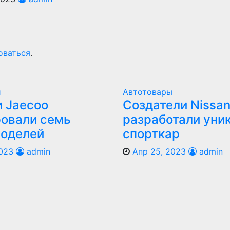
оваться
.
и
Автотовары
 Jaecoo
Создатели Nissan
овали семь
разработали уни
моделей
спорткар
023
admin
Апр 25, 2023
admin