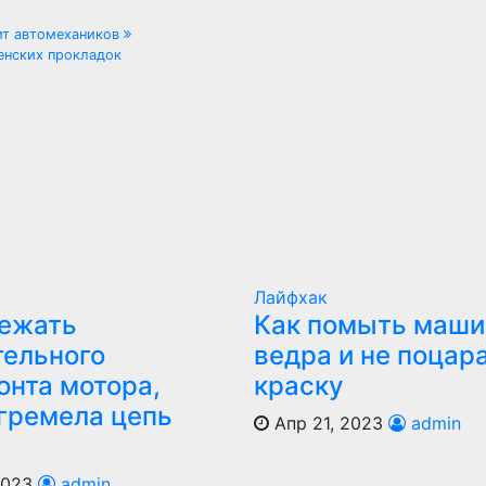
ит автомехаников
енских прокладок
Лайфхак
бежать
Как помыть маши
тельного
ведра и не поцар
онта мотора,
краску
агремела цепь
Апр 21, 2023
admin
2023
admin