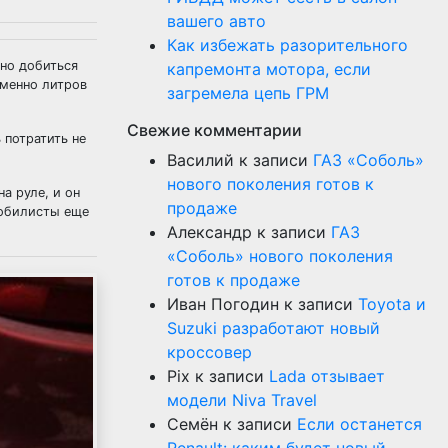
вашего авто
Как избежать разорительного
жно добиться
капремонта мотора, если
именно литров
загремела цепь ГРМ
Свежие комментарии
 потратить не
Василий
к записи
ГАЗ «Соболь»
нового поколения готов к
а руле, и он
продаже
мобилисты еще
Александр
к записи
ГАЗ
«Соболь» нового поколения
готов к продаже
Иван Погодин
к записи
Toyota и
Suzuki разработают новый
кроссовер
Pix
к записи
Lada отзывает
модели Niva Travel
Семён
к записи
Если останется