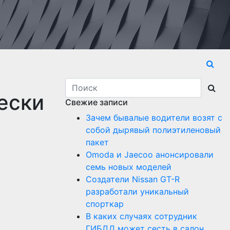
ески
Свежие записи
Зачем бывалые водители возят с
собой дырявый полиэтиленовый
пакет
Оmoda и Jaecoo анонсировали
семь новых моделей
Создатели Nissan GT-R
разработали уникальный
спорткар
В каких случаях сотрудник
ГИБДД может сесть в салон