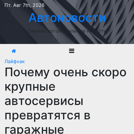
Перейти
Пт. Авг 7th, 2026
к
Автоновости
содержимому
Свежие автомобильные новости
Лайфхак
Почему очень скоро
крупные
автосервисы
превратятся в
гаражные