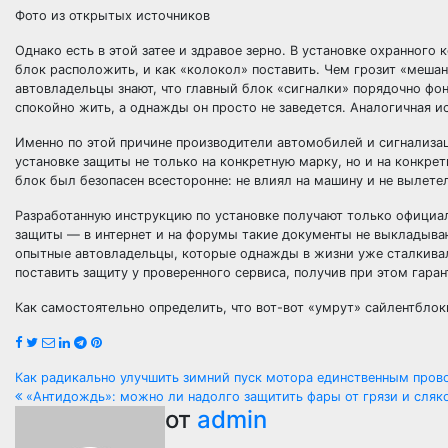
Фото из открытых источников
​Однако есть в этой затее и здравое зерно. В установке охранного
блок расположить, и как «колокол» поставить. Чем грозит «мешан
автовладельцы знают, что главный блок «сигналки» порядочно фо
спокойно жить, а однажды он просто не заведется. Аналогичная 
Именно по этой причине производители автомобилей и сигнализа
установке защиты не только на конкретную марку, но и на конкр
блок был безопасен всесторонне: не влиял на машину и не вылете
Разработанную инструкцию по установке получают только официа
защиты — в интернет и на форумы такие документы не выкладывают
опытные автовладельцы, которые однажды в жизни уже сталкивал
поставить защиту у проверенного сервиса, получив при этом гара
Как самостоятельно определить, что вот-вот «умрут» сайлентбло
Навигация
Как радикально улучшить зимний пуск мотора единственным про
«Антидождь»: можно ли надолго защитить фары от грязи и сляк
по
от
admin