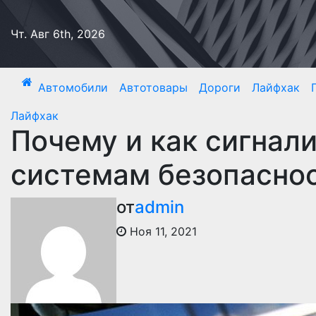
Перейти
к
Чт. Авг 6th, 2026
содержимому
Автомобили
Автотовары
Дороги
Лайфхак
Лайфхак
Почему и как сигнал
системам безопасно
от
admin
Ноя 11, 2021