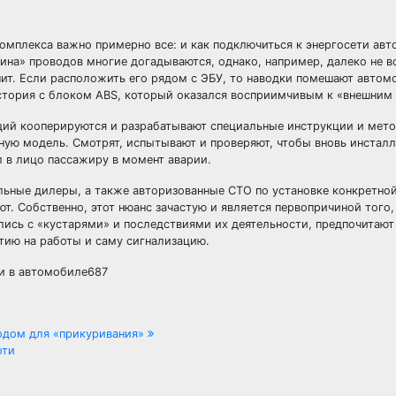
 комплекса важно примерно все: и как подключиться к энергосети авт
ина» проводов многие догадываются, однако, например, далеко не в
нит. Если расположить его рядом с ЭБУ, то наводки помешают авто
история с блоком ABS, который оказался восприимчивым к «внешним
ций кооперируются и разрабатывают специальные инструкции и мето
етную модель. Смотрят, испытывают и проверяют, чтобы вновь инста
л в лицо пассажиру в момент аварии.
льные дилеры, а также авторизованные СТО по установке конкретно
. Собственно, этот нюанс зачастую и является первопричиной того,
ись с «кустарями» и последствиями их деятельности, предпочитают
нтию на работы и саму сигнализацию.
ки в автомобиле687
водом для «прикуривания»
оти