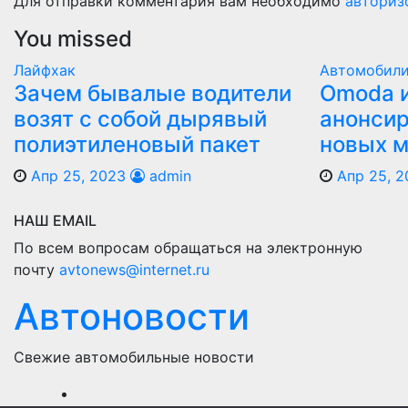
Для отправки комментария вам необходимо
авториз
You missed
Лайфхак
Автомобил
Зачем бывалые водители
Оmoda и
возят с собой дырявый
анонсир
полиэтиленовый пакет
новых 
Апр 25, 2023
admin
Апр 25, 2
НАШ EMAIL
По всем вопросам обращаться на электронную
почту
avtonews@internet.ru
Автоновости
Свежие автомобильные новости