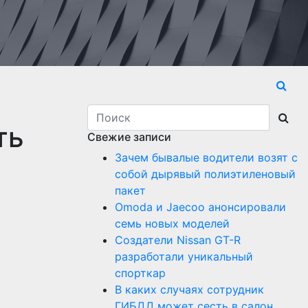
ть
Свежие записи
Зачем бывалые водители возят с
собой дырявый полиэтиленовый
пакет
Оmoda и Jaecoo анонсировали
семь новых моделей
Создатели Nissan GT-R
разработали уникальный
спорткар
В каких случаях сотрудник
ГИБДД может сесть в салон