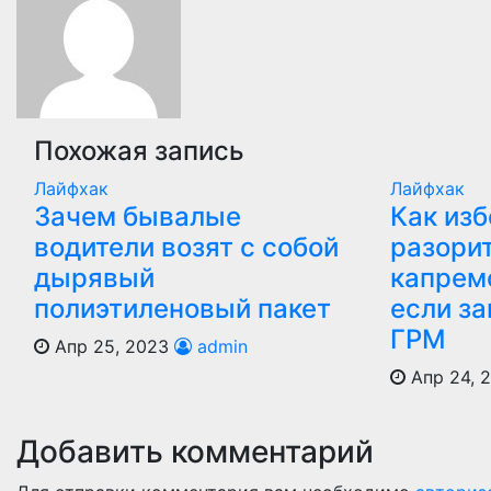
записям
Похожая запись
Лайфхак
Лайфхак
Зачем бывалые
Как из
водители возят с собой
разори
дырявый
капрем
полиэтиленовый пакет
если з
ГРМ
Апр 25, 2023
admin
Апр 24, 
Добавить комментарий