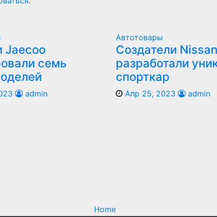
оваться
.
и
Автотовары
 Jaecoo
Создатели Nissan
овали семь
разработали уни
моделей
спорткар
023
admin
Апр 25, 2023
admin
Home