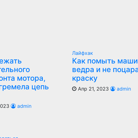
Лайфхак
бежать
Как помыть маши
тельного
ведра и не поцар
онта мотора,
краску
агремела цепь
Апр 21, 2023
admin
2023
admin