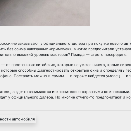
россияне заказывают у официального дилера при покупке нового ав
ить без сонма навязанных «примочек», многие предпочитали устанав
вительно высокий уровень мастеров? Правда — строго посередине.
 — от простеньких китайских, которые не умеют ничего, кроме сире
 которые способны диагностировать открытые окна и определять г
ефона. Поставить можно и самим — в гараже найдется умелец — или
гателя, а где-то занимаются исключительно охранными комплексами.
удет у официального дилера. Но многие отчего-то предпочитают и к