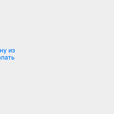
ну из
апать