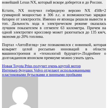
новейший Lexus NX, который вскоре доберется и до России.
Кстати, NX получил гибридную версию NX 450h+2
суммарной мощностью в 306 л.с. и возможностью зарядки
батареи от электросети. Именно ее японцы решили вывести в
топ. Дальность хода в электрическом режиме оказалась
лучшим показателем в сегменте 63 километра. Причем на
одной электротяге кроссовер может разогнаться до 135 км/ч,
экономя до 20% топлива.
Портал «АвтоВзгляд» уже познакомился с новинкой, которая
козыряет целой россыпью инноваций в области
машиностроения и «технологий будущего».Подробнее о
долгожданном японском премиуме можно узнать здесь.
Навигация
Новая Toyota Prius получит очень крутой мотор
Интерьер будущих Volvo отделают использованными
по
пластиковыми бутылками и винными пробками
записям