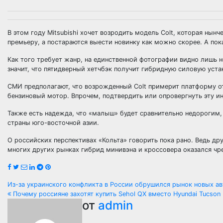
В этом году Mitsubishi хочет возродить модель Colt, которая нын
премьеру, а постараются выести новинку как можно скорее. А по
Как того требует жанр, на единственной фотографии видно лишь н
значит, что пятидверный хетчбэк получит гибридную силовую уста
СМИ предполагают, что возрожденный Colt примерит платформу от
бензиновый мотор. Впрочем, подтвердить или опровергнуть эту
Также есть надежда, что «малыш» будет сравнительно недорогим,
страны юго-восточной азии.
О российских перспективах «Кольта» говорить пока рано. Ведь др
многих других рынках гибрид минивэна и кроссовера оказался ч
Навигация
Из-за украинского конфликта в России обрушился рынок новых 
Почему россияне захотят купить Sehol QX вместо Hyundai Tucson
по
от
admin