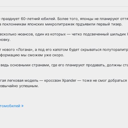
че празднует 60-летний юбилей. Более того, японцы не планируют отт
ка поклонникам японских микролитражек прдъявили первый тизер.
есколько нюансов, один из которых — четко подсвеченный шильдик H
новку.
 нового «Логана», а под его капотом будет скрываться полуторалит
 информацию мы сможем уже скоро.
 ведь основными странами, где его планируют продавать, должны ст
угая легковая модель — кроссвэн Xpander — тоже не смог добраться д
резвычайно успешным.
автомобилей