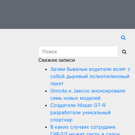
Свежие записи
Зачем бывалые водители возят с
собой дырявый полиэтиленовый
пакет
Оmoda и Jaecoo анонсировали
семь новых моделей
Создатели Nissan GT-R
разработали уникальный
спорткар
В каких случаях сотрудник
ГИБДД может сесть в салон