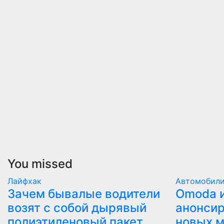
You missed
Лайфхак
Автомобил
Зачем бывалые водители
Оmoda и
возят с собой дырявый
анонсир
полиэтиленовый пакет
новых 