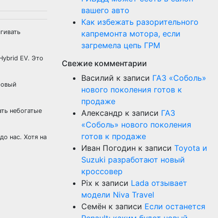
вашего авто
Как избежать разорительного
ягивать
капремонта мотора, если
загремела цепь ГРМ
ybrid EV. Это
Свежие комментарии
Василий
к записи
ГАЗ «Соболь»
ровый
нового поколения готов к
продаже
ать небогатые
Александр
к записи
ГАЗ
«Соболь» нового поколения
готов к продаже
о нас. Хотя на
Иван Погодин
к записи
Toyota и
Suzuki разработают новый
кроссовер
Pix
к записи
Lada отзывает
модели Niva Travel
Семён
к записи
Если останется