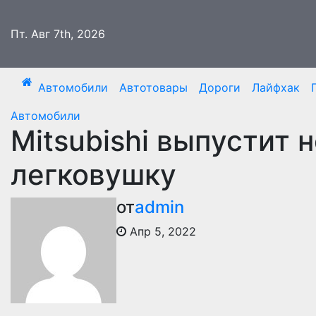
Перейти
к
Пт. Авг 7th, 2026
содержимому
Автомобили
Автотовары
Дороги
Лайфхак
Автомобили
Mitsubishi выпустит
легковушку
от
admin
Апр 5, 2022