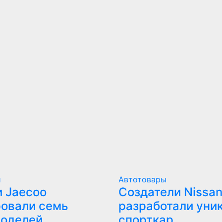
и
Автотовары
 Jaecoo
Создатели Nissan
овали семь
разработали уни
моделей
спорткар