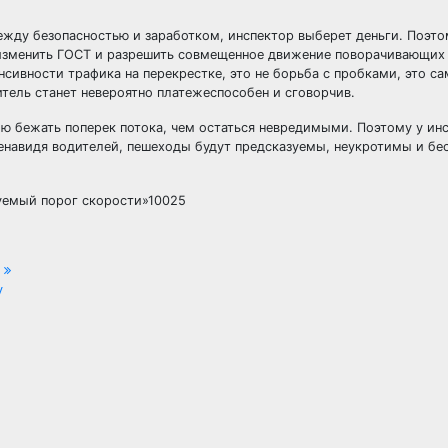
между безопасностью и заработком, инспектор выберет деньги. Поэт
изменить ГОСТ и разрешить совмещенное движение поворачивающих
енсивности трафика на перекрестке, это не борьба с пробками, это 
итель станет невероятно платежеспособен и сговорчив.
ю бежать поперек потока, чем остаться невредимыми. Поэтому у ин
Ненавидя водителей, пешеходы будут предсказуемы, неукротимы и бе
уемый порог скорости»10025
Д
у