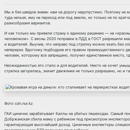
Мы и без шведов знаем: нам на дорогу недопустимо. Поэтому на м
туда нельзя, ему на переход или под землю, но только не по крат
разнообразия вариантов.
И как только мы привели страну к единому решению — на «красн
человечком». С весны 2020 поправки в ПДД в ГОСТ разрешили ма
и водителей. Выучив, что направо под стрелку можно ехать без о
наперерез. Вдогонку подбодрив его правом преимущественного дв
человек, которому все запрещено, получил единственное место, 
Неожиданностью это стало и для водителей. Никто не хочет умыш
стрелка загорелась, значит движение не только разрешено, но и г
Фото cdn.nur.kz
ГАИ цинично зарабатывает баллы на убитых пешеходах. Самый пок
Добржанская сбила маму с ребенком под присмотром инспекторов 
гарантирующая высочайший доход. Циничные инспекторы слишком х