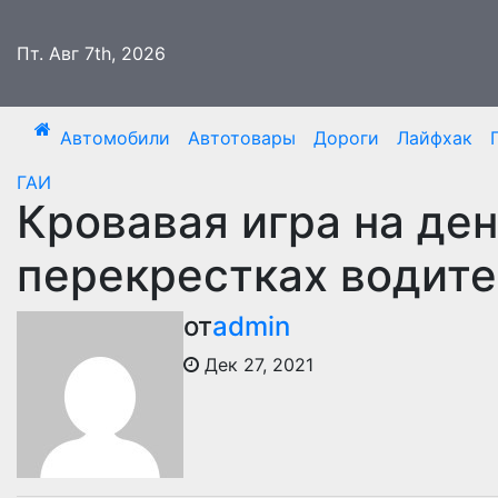
Перейти
к
Пт. Авг 7th, 2026
содержимому
Автомобили
Автотовары
Дороги
Лайфхак
ГАИ
Кровавая игра на ден
перекрестках водите
от
admin
Дек 27, 2021