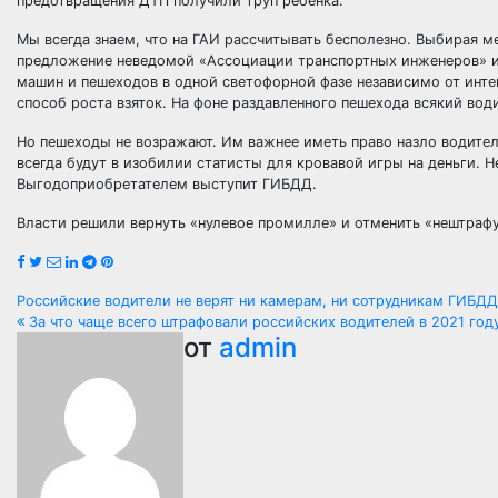
предотвращения ДТП получили труп ребенка.
Мы всегда знаем, что на ГАИ рассчитывать бесполезно. Выбирая 
предложение неведомой «Ассоциации транспортных инженеров» 
машин и пешеходов в одной светофорной фазе независимо от инт
способ роста взяток. На фоне раздавленного пешехода всякий вод
Но пешеходы не возражают. Им важнее иметь право назло водител
всегда будут в изобилии статисты для кровавой игры на деньги. 
Выгодоприобретателем выступит ГИБДД.
Власти решили вернуть «нулевое промилле» и отменить «нештраф
Навигация
Российские водители не верят ни камерам, ни сотрудникам ГИБД
За что чаще всего штрафовали российских водителей в 2021 год
по
от
admin
записям