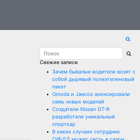
а
Свежие записи
Зачем бывалые водители возят с
собой дырявый полиэтиленовый
пакет
Оmoda и Jaecoo анонсировали
семь новых моделей
Создатели Nissan GT-R
разработали уникальный
спорткар
В каких случаях сотрудник
ГИБДД может сесть в салон