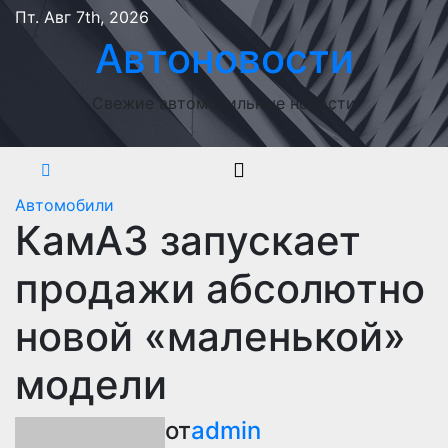
Перейти
Пт. Авг 7th, 2026
к
Автоновости
содержимому
Свежие автомобильные новости
Автомобили
КамАЗ запускает
продажи абсолютно
новой «маленькой»
модели
от
admin