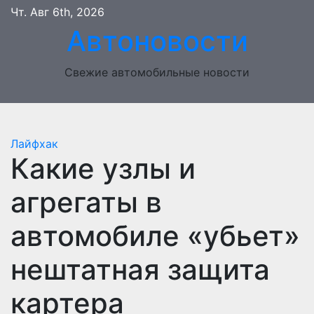
Перейти
Чт. Авг 6th, 2026
к
Автоновости
содержимому
Свежие автомобильные новости
Лайфхак
Какие узлы и
агрегаты в
автомобиле «убьет»
нештатная защита
картера