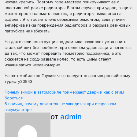
некуда крепить. Поэтому горе-мастера прикручивают ее к
пластиковой рамке радиатора. В этом случае, при ударе, защита
может просто сломать пластик, и радиаторы вывалятся на
асфальт. Это грозит очень серьезным ремонтом, ведь утечки
антифриза из-за повреждения радиаторов и разрыва резиновых
патрубков не избежать.
Но даже если конструкция подрамника позволяет установить
стальной щит без проблем, при сильном ударе защита погнется,
да так, что может повредить геометрию подрамника, а это
скажется на сход-развале колес, то есть шины станут
изнашиваться неравномерно.
На автомобиле по Грузии: чего следует опасаться российскому
туристу20943
Навигация
Почему зимой в автомобиле примерзают двери и как с этим
бороться
по
5 причин, почему двигатель не заводится при исправном
аккумуляторе
записям
от
admin