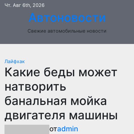
Перейти
Чт. Авг 6th, 2026
к
Автоновости
содержимому
Свежие автомобильные новости
Лайфхак
Какие беды может
натворить
банальная мойка
двигателя машины
от
admin