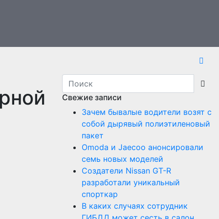
ярной
Свежие записи
Зачем бывалые водители возят с
собой дырявый полиэтиленовый
пакет
Оmoda и Jaecoo анонсировали
семь новых моделей
Создатели Nissan GT-R
разработали уникальный
спорткар
В каких случаях сотрудник
ГИБДД может сесть в салон