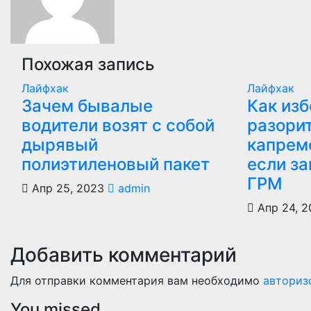
Похожая запись
Лайфхак
Лайфхак
Зачем бывалые
Как из
водители возят с собой
разори
дырявый
капрем
полиэтиленовый пакет
если з
ГРМ
Апр 25, 2023
admin
Апр 24, 2
Добавить комментарий
Для отправки комментария вам необходимо
авториз
You missed