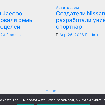
и
Автотовары
 Jaecoo
Создатели Nissan
овали семь
разработали уни
моделей
спорткар
023
admin
Апр 25, 2023
admin
Home
олитика конфиденциальности
 сайта. Если Вы продолжите использовать сайт, мы будем считать 
Пользовательское соглашение