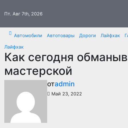
Перейти
к
Пт. Авг 7th, 2026
содержимому
Автомобили
Автотовары
Дороги
Лайфхак
Г
Лайфхак
Как сегодня обманыв
мастерской
от
admin
Май 23, 2022