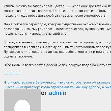
Узнать, можно ли заполировать деталь — несложно: достаточно п
можно заполировать начисто. Если нет — только красить. Только 
предстоит еще просушить слой за слоем, а после отполировать.
Даже покраска переходом, которая существенно экономит время 
позволяющий закамуфлировать «вмешательство», нужно купить ма
после придется исправлять за свой счет.
Кстати, о времени. Если недосушить впопыхах, то произойдет «под
превратится в «раптор». Поэтому принимать автомобиль после куз
Лучше всего — опоздать на денек, дав работе «остыть» и принять т
оценить творение.
Чего больше всего боятся россияне при покупке подержанного ав
Навигация
Что нужно возить в багажнике для пуска мотора, если он заглохн
Скол — не приговор: когда перекрашивать машину дорого, а ржа
по
от
admin
записям