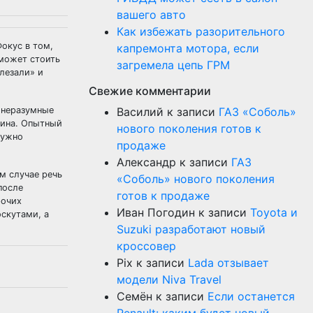
вашего авто
Как избежать разорительного
окус в том,
капремонта мотора, если
 может стоить
загремела цепь ГРМ
ылезали» и
Свежие комментарии
и неразумные
Василий
к записи
ГАЗ «Соболь»
пина. Опытный
нового поколения готов к
нужно
продаже
Александр
к записи
ГАЗ
ем случае речь
«Соболь» нового поколения
после
готов к продаже
рочих
Иван Погодин
к записи
Toyota и
оскутами, а
Suzuki разработают новый
кроссовер
Pix
к записи
Lada отзывает
модели Niva Travel
Семён
к записи
Если останется