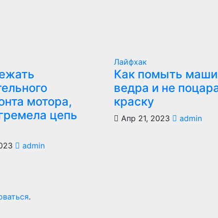
Лайфхак
бежать
Как помыть маши
тельного
ведра и не поцар
онта мотора,
краску
агремела цепь
Апр 21, 2023
admin
023
admin
оваться
.