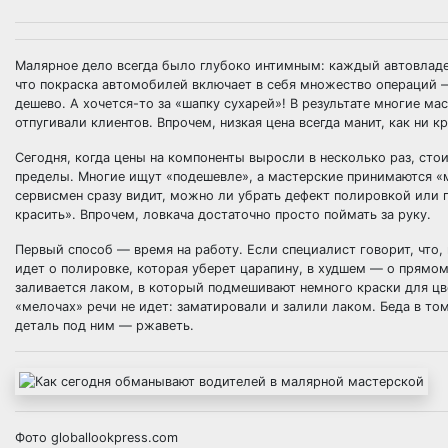
Малярное дело всегда было глубоко интимным: каждый автовладел
что покраска автомобилей включает в себя множество операций — 
дешево. А хочется-то за «шапку сухарей»! В результате многие м
отпугивали клиентов. Впрочем, низкая цена всегда манит, как ни кр
Сегодня, когда цены на компоненты выросли в несколько раз, ст
пределы. Многие ищут «подешевле», а мастерские принимаются «
сервисмен сразу видит, можно ли убрать дефект полировкой или 
красить». Впрочем, ловкача достаточно просто поймать за руку.
Первый способ — время на работу. Если специалист говорит, что, 
идет о полировке, которая уберет царапину, в худшем — о прямо
заливается лаком, в который подмешивают немного краски для цве
«мелочах» речи не идет: заматировали и залили лаком. Беда в том
деталь под ним — ржаветь.
Фото globallookpress.com