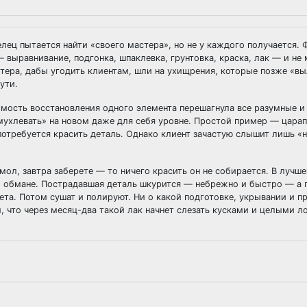
ец пытается найти «своего мастера», но не у каждого получается. Ф
выравнивание, подгонка, шпаклевка, грунтовка, краска, лак — и не
астера, дабы угодить клиентам, шли на ухищрения, которые позже «в
ути.
оимость восстановления одного элемента перешагнула все разумные 
мухлевать» на новом даже для себя уровне. Простой пример — цара
потребуется красить деталь. Однако клиент зачастую слышит лишь «
мол, завтра заберете — то ничего красить он не собирается. В лучш
м обмане. Пострадавшая деталь шкурится — небрежно и быстро — а 
та. Потом сушат и полируют. Ни о какой подготовке, укрывании и п
, что через месяц-два такой лак начнет слезать кусками и целыми л