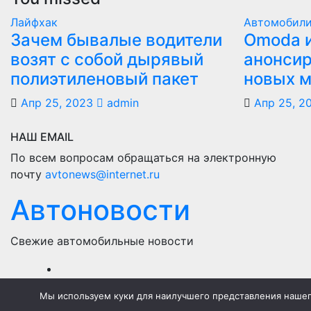
Лайфхак
Автомобил
Зачем бывалые водители
Оmoda и
возят с собой дырявый
анонсир
полиэтиленовый пакет
новых 
Апр 25, 2023
admin
Апр 25, 2
НАШ EMAIL
По всем вопросам обращаться на электронную
почту
avtonews@internet.ru
Автоновости
Свежие автомобильные новости
П
Мы используем куки для наилучшего представления нашего