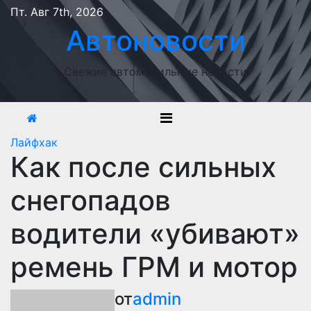
Перейти
Пт. Авг 7th, 2026
к
Автоновости
содержимому
Свежие автомобильные новости
Лайфхак
Как после сильных
снегопадов
водители «убивают»
ремень ГРМ и мотор
от
admin