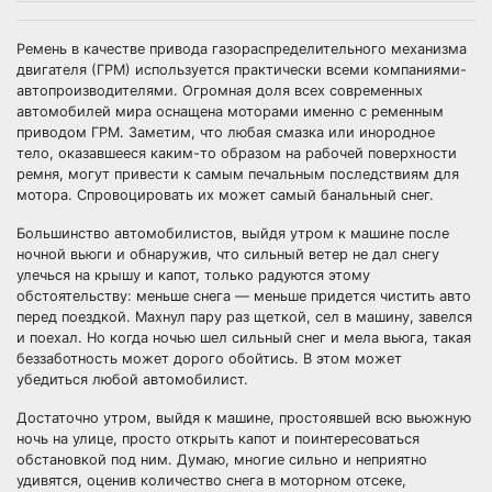
Ремень в качестве привода газораспределительного механизма
двигателя (ГРМ) используется практически всеми компаниями-
автопроизводителями. Огромная доля всех современных
автомобилей мира оснащена моторами именно с ременным
приводом ГРМ. Заметим, что любая смазка или инородное
тело, оказавшееся каким-то образом на рабочей поверхности
ремня, могут привести к самым печальным последствиям для
мотора. Спровоцировать их может самый банальный снег.
Большинство автомобилистов, выйдя утром к машине после
ночной вьюги и обнаружив, что сильный ветер не дал снегу
улечься на крышу и капот, только радуются этому
обстоятельству: меньше снега — меньше придется чистить авто
перед поездкой. Махнул пару раз щеткой, сел в машину, завелся
и поехал. Но когда ночью шел сильный снег и мела вьюга, такая
беззаботность может дорого обойтись. В этом может
убедиться любой автомобилист.
Достаточно утром, выйдя к машине, простоявшей всю вьюжную
ночь на улице, просто открыть капот и поинтересоваться
обстановкой под ним. Думаю, многие сильно и неприятно
удивятся, оценив количество снега в моторном отсеке,