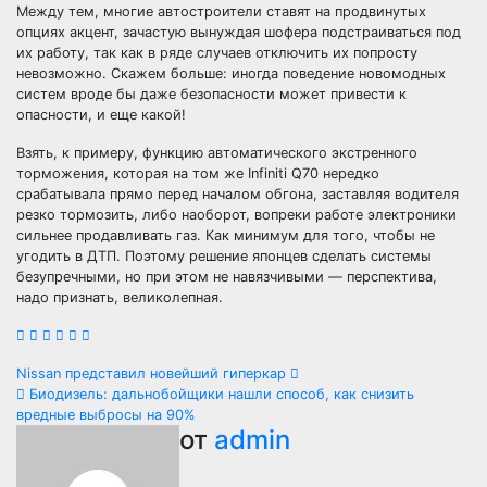
Между тем, многие автостроители ставят на продвинутых
опциях акцент, зачастую вынуждая шофера подстраиваться под
их работу, так как в ряде случаев отключить их попросту
невозможно. Скажем больше: иногда поведение новомодных
систем вроде бы даже безопасности может привести к
опасности, и еще какой!
Взять, к примеру, функцию автоматического экстренного
торможения, которая на том же Infiniti Q70 нередко
срабатывала прямо перед началом обгона, заставляя водителя
резко тормозить, либо наоборот, вопреки работе электроники
сильнее продавливать газ. Как минимум для того, чтобы не
угодить в ДТП. Поэтому решение японцев сделать системы
безупречными, но при этом не навязчивыми — перспектива,
надо признать, великолепная.
Навигация
Nissan представил новейший гиперкар
Биодизель: дальнобойщики нашли способ, как снизить
по
вредные выбросы на 90%
от
admin
записям