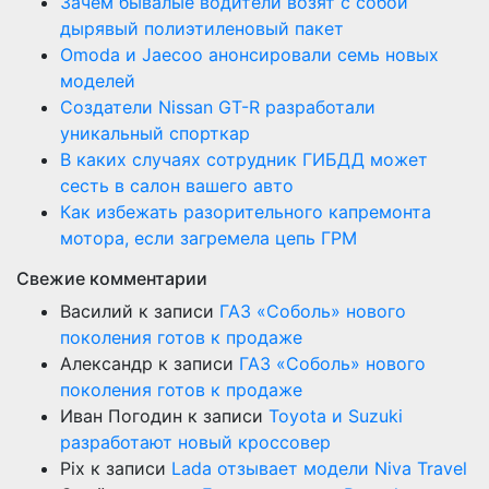
Зачем бывалые водители возят с собой
дырявый полиэтиленовый пакет
Оmoda и Jaecoo анонсировали семь новых
моделей
Создатели Nissan GT-R разработали
уникальный спорткар
В каких случаях сотрудник ГИБДД может
сесть в салон вашего авто
Как избежать разорительного капремонта
мотора, если загремела цепь ГРМ
Свежие комментарии
Василий
к записи
ГАЗ «Соболь» нового
поколения готов к продаже
Александр
к записи
ГАЗ «Соболь» нового
поколения готов к продаже
Иван Погодин
к записи
Toyota и Suzuki
разработают новый кроссовер
Pix
к записи
Lada отзывает модели Niva Travel