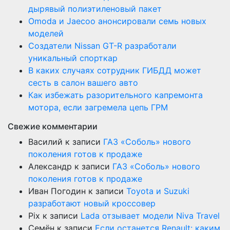
дырявый полиэтиленовый пакет
Оmoda и Jaecoo анонсировали семь новых
моделей
Создатели Nissan GT-R разработали
уникальный спорткар
В каких случаях сотрудник ГИБДД может
сесть в салон вашего авто
Как избежать разорительного капремонта
мотора, если загремела цепь ГРМ
Свежие комментарии
Василий
к записи
ГАЗ «Соболь» нового
поколения готов к продаже
Александр
к записи
ГАЗ «Соболь» нового
поколения готов к продаже
Иван Погодин
к записи
Toyota и Suzuki
разработают новый кроссовер
Pix
к записи
Lada отзывает модели Niva Travel
Семён
к записи
Если останется Renault: каким