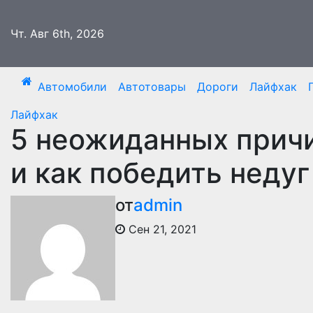
Перейти
к
Чт. Авг 6th, 2026
содержимому
Автомобили
Автотовары
Дороги
Лайфхак
Лайфхак
5 неожиданных причи
и как победить недуг
от
admin
Сен 21, 2021