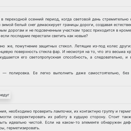
 в переходной осенний период, когда световой день стремительно 
и зимой белый снег демаскирует границы дороги, создавая естестве
нным дорогам и не подсвеченным участкам трасс приходится в кроме
 если последние перестали светить как новые?
чно же, помутнение защитных стекол. Летящие из-под колес друг
евую поверхность стекла фар. И несмотря на то, что это весьма кр
худшается его светопропускная способность, а следовательно, и
 — полировка. Ее легко выполнить даже самостоятельно, без 
ния, необходимо проверить лампочки, их контактную группу и герме
 могли скорректировать их работу в худшую сторону. Стоит так
ыть идеально чистой. Если на каком-то элементе обнаружен деф
ры, герметизировать.