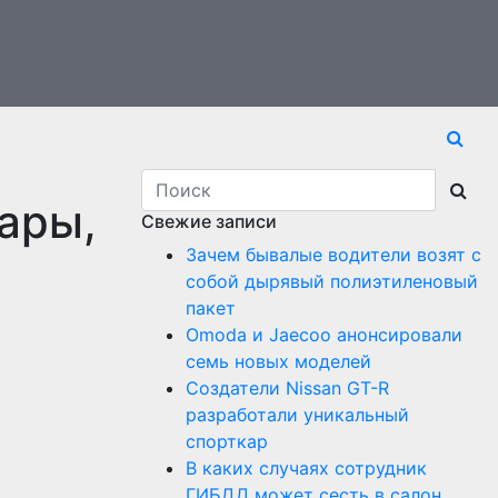
ары,
Свежие записи
Зачем бывалые водители возят с
собой дырявый полиэтиленовый
пакет
Оmoda и Jaecoo анонсировали
семь новых моделей
Создатели Nissan GT-R
разработали уникальный
спорткар
В каких случаях сотрудник
ГИБДД может сесть в салон