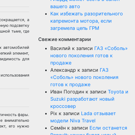
вашего авто
Как избежать разорительного
сокращается, а
капремонта мотора, если
нную подсветку
загремела цепь ГРМ
шной тьме, где
Свежие комментарии
их автомобилей
Василий
к записи
ГАЗ «Соболь»
епкий элемент,
нового поколения готов к
 видимость для
продаже
Александр
к записи
ГАЗ
использования
«Соболь» нового поколения
готов к продаже
Иван Погодин
к записи
Toyota и
Suzuki разработают новый
кроссовер
Pix
к записи
Lada отзывает
тичность фары.
модели Niva Travel
же внимательно
ект, его нужно
Семён
к записи
Если останется