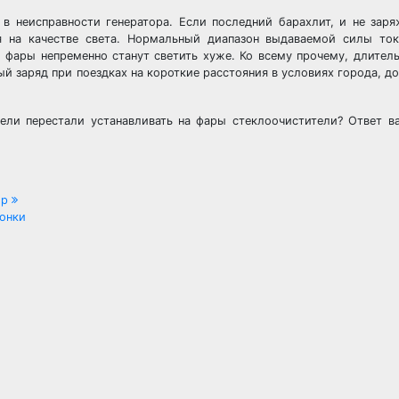
в неисправности генератора. Если последний барахлит, и не за
я на качестве света. Нормальный диапазон выдаваемой силы ток
то фары непременно станут светить хуже. Ко всему прочему, длител
ый заряд при поездках на короткие расстояния в условиях города, д
тели перестали устанавливать на фары стеклоочистители? Ответ в
ор
лонки