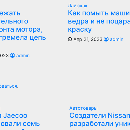
Лайфхак
бежать
Как помыть маши
тельного
ведра и не поцар
онта мотора,
краску
агремела цепь
Апр 21, 2023
admin
2023
admin
оваться
.
и
Автотовары
 Jaecoo
Создатели Nissan
овали семь
разработали уни