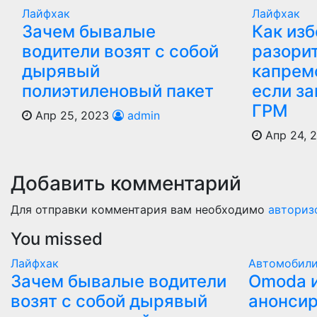
Лайфхак
Лайфхак
Зачем бывалые
Как из
водители возят с собой
разори
дырявый
капрем
полиэтиленовый пакет
если з
ГРМ
Апр 25, 2023
admin
Апр 24, 
Добавить комментарий
Для отправки комментария вам необходимо
авториз
You missed
Лайфхак
Автомобил
Зачем бывалые водители
Оmoda и
возят с собой дырявый
анонсир