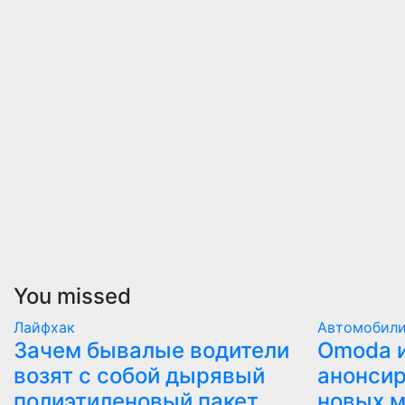
You missed
Лайфхак
Автомобил
Зачем бывалые водители
Оmoda и
возят с собой дырявый
анонсир
полиэтиленовый пакет
новых 