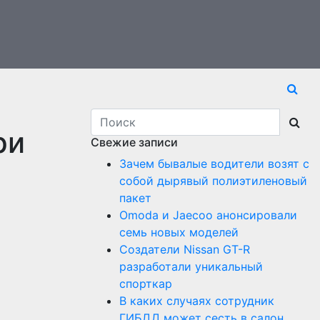
ри
Свежие записи
Зачем бывалые водители возят с
собой дырявый полиэтиленовый
пакет
Оmoda и Jaecoo анонсировали
семь новых моделей
Создатели Nissan GT-R
разработали уникальный
спорткар
В каких случаях сотрудник
ГИБДД может сесть в салон