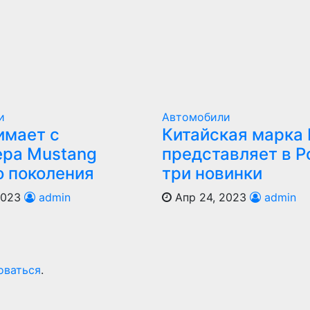
и
Автомобили
имает с
Китайская марка
ера Mustang
представляет в Р
о поколения
три новинки
2023
admin
Апр 24, 2023
admin
оваться
.