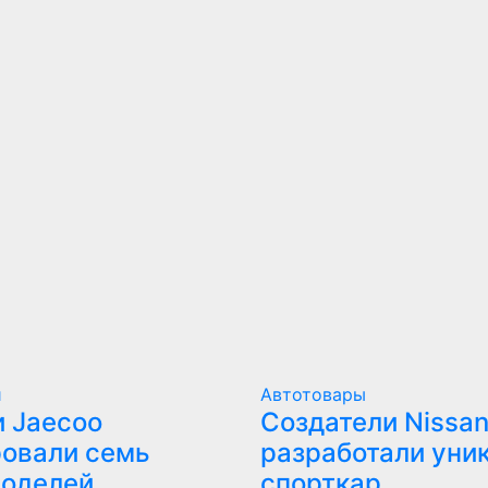
и
Автотовары
 Jaecoo
Создатели Nissan
овали семь
разработали уни
моделей
спорткар