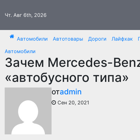
Перейти
к
Чт. Авг 6th, 2026
содержимому
Автомобили
Автотовары
Дороги
Лайфхак
Автомобили
Зачем Mercedes-Benz
«автобусного типа»
от
admin
Сен 20, 2021