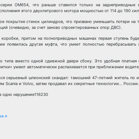
 серии OM654, что раньше ставился только на заднеприводные в
сполнения этого двухлитрового мотора мощностью от 114 до 190 сил
гое покрытие стенок цилиндров, что призвано уменьшить потери на т
ий (очевидно, за счет заново спроектированных опор ДВС).
й коробки, притом на полноприводных машинах первая ступень буд
ии появилась другая муфта, что умеет полностью перебрасывать 
 типа вместо одной сдивжной двери сбоку. Это удобная платная 
литки» умеют автоматически распахивается при приближении водите
лся серьезный шпионский скандал: тамошний 47-летний житель по 
м Scania и Volvo, затем продавал их секретные технологии… России.
а одно нарушение116230
ния