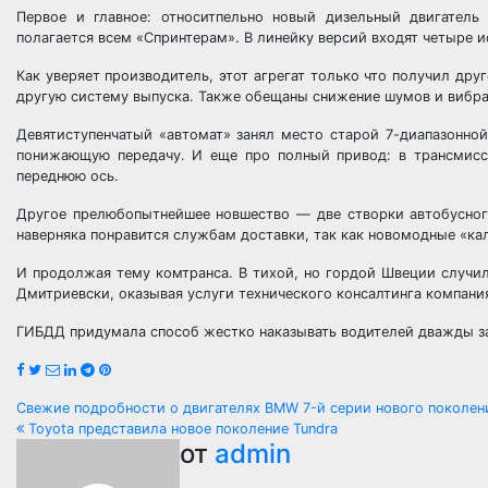
Первое и главное: относитпельно новый дизельный двигатель
полагается всем «Спринтерам». В линейку версий входят четыре и
Как уверяет производитель, этот агрегат только что получил дру
другую систему выпуска. Также обещаны снижение шумов и вибрац
Девятиступенчатый «автомат» занял место старой 7-диапазонно
понижающую передачу. И еще про полный привод: в трансмисс
переднюю ось.
Другое прелюбопытнейшее новшество — две створки автобусного
наверняка понравится службам доставки, так как новомодные «ка
И продолжая тему комтранса. В тихой, но гордой Швеции случи
Дмитриевски, оказывая услуги технического консалтинга компания
ГИБДД придумала способ жестко наказывать водителей дважды з
Навигация
Свежие подробности о двигателях BMW 7-й серии нового поколе
Toyota представила новое поколение Tundra
по
от
admin