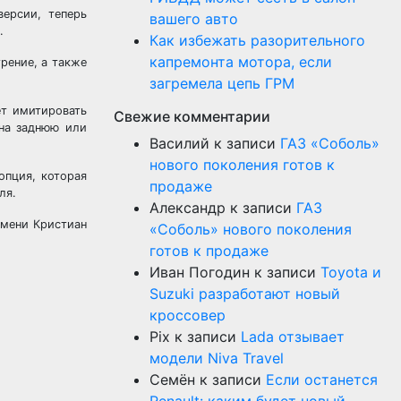
ерсии, теперь
вашего авто
.
Как избежать разорительного
капремонта мотора, если
рение, а также
загремела цепь ГРМ
ет имитировать
Свежие комментарии
на заднюю или
Василий
к записи
ГАЗ «Соболь»
нового поколения готов к
опция, которая
продаже
ля.
Александр
к записи
ГАЗ
имени Кристиан
«Соболь» нового поколения
готов к продаже
Иван Погодин
к записи
Toyota и
Suzuki разработают новый
кроссовер
Pix
к записи
Lada отзывает
модели Niva Travel
Семён
к записи
Если останется