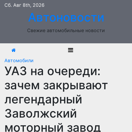
Перейти
Сб. Авг 8th, 2026
к
Автоновости
содержимому
Свежие автомобильные новости
Автомобили
УАЗ на очереди:
зачем закрывают
легендарный
Заволжский
моторный завод