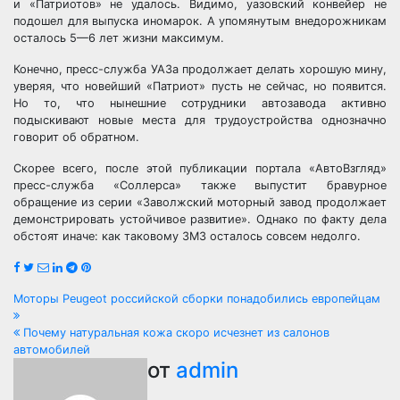
и «Патриотов» не удалось. Видимо, уазовский конвейер не
подошел для выпуска иномарок. А упомянутым внедорожникам
осталось 5—6 лет жизни максимум.
Конечно, пресс-служба УАЗа продолжает делать хорошую мину,
уверяя, что новейший «Патриот» пусть не сейчас, но появится.
Но то, что нынешние сотрудники автозавода активно
подыскивают новые места для трудоустройства однозначно
говорит об обратном.
Скорее всего, после этой публикации портала «АвтоВзгляд»
пресс-служба «Соллерса» также выпустит бравурное
обращение из серии «Заволжский моторный завод продолжает
демонстрировать устойчивое развитие». Однако по факту дела
обстоят иначе: как таковому ЗМЗ осталось совсем недолго.
Навигация
Моторы Peugeot российской сборки понадобились европейцам
по
Почему натуральная кожа скоро исчезнет из салонов
автомобилей
записям
от
admin