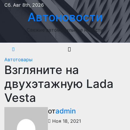
Перейти
Сб. Авг 8th, 2026
к
Автоновости
содержимому
Свежие автомобильные новости
Автотовары
Взгляните на
двухэтажную Lada
Vesta
от
admin
Ноя 18, 2021