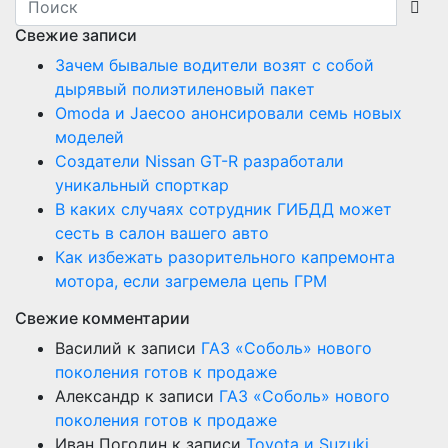
Свежие записи
Зачем бывалые водители возят с собой
дырявый полиэтиленовый пакет
Оmoda и Jaecoo анонсировали семь новых
моделей
Создатели Nissan GT-R разработали
уникальный спорткар
В каких случаях сотрудник ГИБДД может
сесть в салон вашего авто
Как избежать разорительного капремонта
мотора, если загремела цепь ГРМ
Свежие комментарии
Василий
к записи
ГАЗ «Соболь» нового
поколения готов к продаже
Александр
к записи
ГАЗ «Соболь» нового
поколения готов к продаже
Иван Погодин
к записи
Toyota и Suzuki