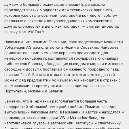
думаем о большей локализации операций, релокации
производственных мощностей или технических вариантах,
которые уже стали обычной практикой в контексте проблем,
связанных с нехваткой полупроводниковых компонентов и
других сложностей в цепочках поставок, — считает директор
по закупкам VW Гэн У.
Напомним, что помимо Германии, производственные мощности
Volkswagen AG располагаются в Чехии и Словакии. Наиболее
привлекательными в смысле переноса производств для
немецкого концерна представляются государства юго-запада
либо севера Европы, обладающие выходом к морю и имеющие
свободный доступ к поставкам сжиженного природного газа,
пояснил Гэн У. В связи с этим стоит отметить, что в данный
момент ряд предприятий Volkswagen AG находятся в странах с
терминалами по приему сжиженного природного газа — в
Португалии, Испании и Бельгии.
Заметим, что в Германии располагается большая часть
предприятий «большой немецкой тройки». Помимо заводов,
выпускающих легковые авто, в Германии и Австрии находятся и
производственные площадки VW и Mercedes-Benz, где
изготавливают грузовые автомобили, автобусы и спецтехнику.
А также предприятия-смежники, поставляющие на сборочные