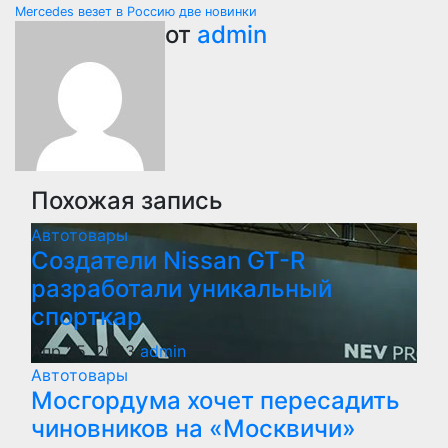
Навигация
Mercedes везет в Россию две новинки
по
от
admin
записям
Похожая запись
Автотовары
Создатели Nissan GT-R
разработали уникальный
спорткар
Апр 25, 2023
admin
Автотовары
Мосгордума хочет пересадить
чиновников на «Москвичи»