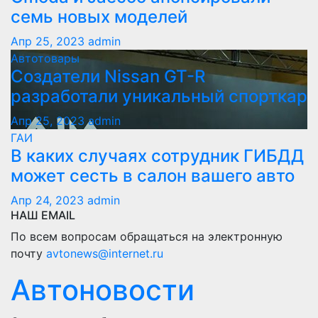
семь новых моделей
Апр 25, 2023
admin
Автотовары
Создатели Nissan GT-R
разработали уникальный спорткар
Апр 25, 2023
admin
ГАИ
В каких случаях сотрудник ГИБДД
может сесть в салон вашего авто
Апр 24, 2023
admin
НАШ EMAIL
По всем вопросам обращаться на электронную
почту
avtonews@internet.ru
Автоновости