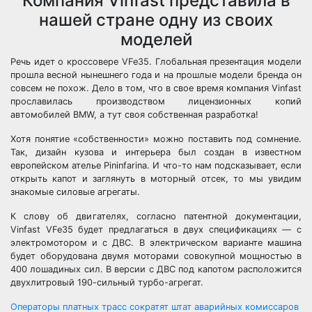
Компания Vinfast представила в
нашей стране одну из своих
моделей
Речь идет о кроссовере VFe35. Глобальная презентация модели
прошла весной нынешнего года и на прошлые модели бренда он
совсем не похож. Дело в том, что в свое время компания Vinfast
прославилась производством лицензионных копий
автомобилей BMW, а тут своя собственная разработка!
Хотя понятие «собственности» можно поставить под сомнение.
Так, дизайн кузова и интерьера был создан в известном
европейском ателье Pininfarina. И что-то нам подсказывает, если
открыть капот и заглянуть в моторный отсек, то мы увидим
знакомые силовые агрегаты.
К слову об двигателях, согласно патентной документации,
Vinfast VFe35 будет предлагаться в двух спецификациях — с
электромотором и с ДВС. В электрическом варианте машина
будет оборудована двумя моторами совокупной мощностью в
400 лошадиных сил. В версии с ДВС под капотом расположится
двухлитровый 190-сильный турбо-агрегат.
Операторы платных трасс сократят штат аварийных комиссаров