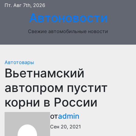
Перейти
Пт. Авг 7th, 2026
к
Автоновости
содержимому
Свежие автомобильные новости
Автотовары
Вьетнамский
автопром пустит
корни в России
от
admin
Сен 20, 2021