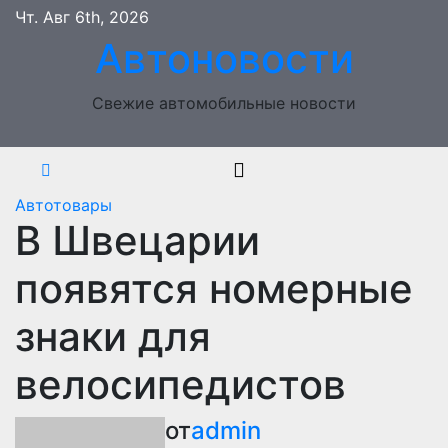
Перейти
Чт. Авг 6th, 2026
к
Автоновости
содержимому
Свежие автомобильные новости
Автотовары
В Швецарии
появятся номерные
знаки для
велосипедистов
от
admin