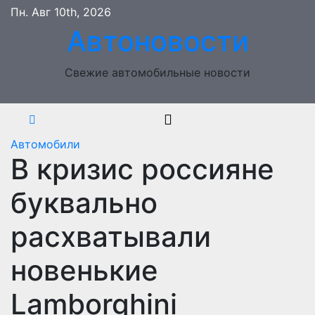
Перейти
Пн. Авг 10th, 2026
к
Автоновости
содержимому
Свежие автомобильные новости
Автомобили
В кризис россияне
буквально
расхватывали
новенькие
Lamborghini