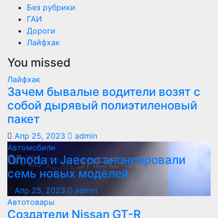
Без рубрики
ГАИ
Дороги
Лайфхак
You missed
Лайфхак
Зачем бывалые водители возят с
собой дырявый полиэтиленовый
пакет
Апр 25, 2023
admin
Автомобили
Оmoda и Jaecoo анонсировали
семь новых моделей
Апр 25, 2023
admin
Автотовары
Создатели Nissan GT-R