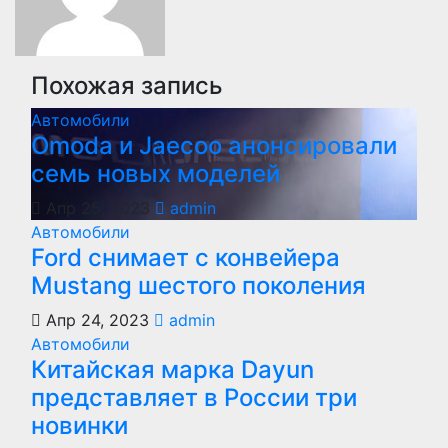
Похожая запись
Автомобили
Оmoda и Jaecoo анонсировали
семь новых моделей
Апр 25, 2023
admin
Автомобили
Ford снимает с конвейера
Mustang шестого поколения
Апр 24, 2023
admin
Автомобили
Китайская марка Dayun
представляет в России три
новинки