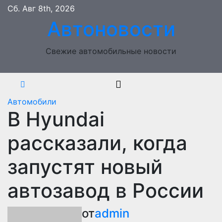
Перейти
Сб. Авг 8th, 2026
к
Автоновости
содержимому
Свежие автомобильные новости
Автомобили
В Hyundai
рассказали, когда
запустят новый
автозавод в России
от
admin