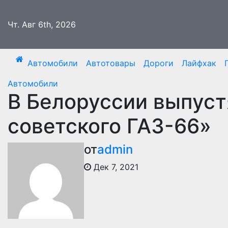
Перейти
к
Чт. Авг 6th, 2026
содержимому
Автомобили
Автотовары
Дороги
Лайфхак
Автомобили
В Белоруссии выпуст
советского ГАЗ-66»
от
admin
Дек 7, 2021