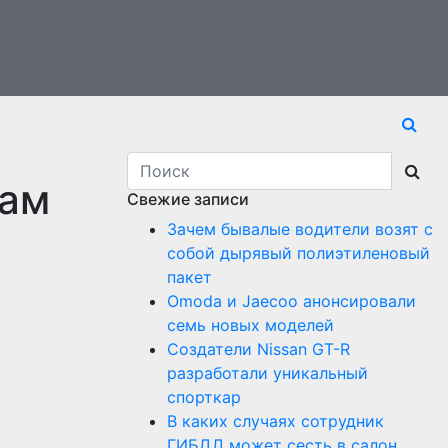
вам
Свежие записи
Зачем бывалые водители возят с
собой дырявый полиэтиленовый
пакет
Оmoda и Jaecoo анонсировали
семь новых моделей
Создатели Nissan GT-R
разработали уникальный
спорткар
В каких случаях сотрудник
ГИБДД может сесть в салон