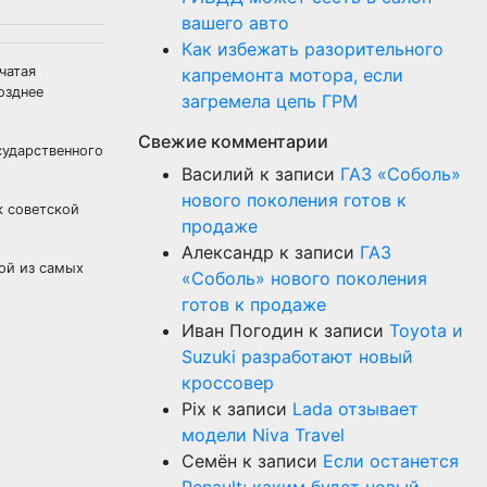
вашего авто
Как избежать разорительного
чатая
капремонта мотора, если
озднее
загремела цепь ГРМ
Свежие комментарии
сударственного
Василий
к записи
ГАЗ «Соболь»
нового поколения готов к
к советской
продаже
Александр
к записи
ГАЗ
ой из самых
«Соболь» нового поколения
готов к продаже
Иван Погодин
к записи
Toyota и
Suzuki разработают новый
кроссовер
Pix
к записи
Lada отзывает
модели Niva Travel
Семён
к записи
Если останется