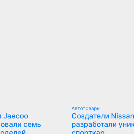
и
Автотовары
 Jaecoo
Создатели Nissan
овали семь
разработали уни
моделей
спорткар