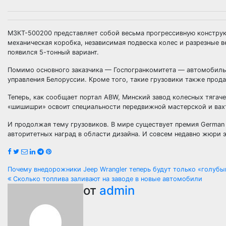
МЗКТ-500200 представляет собой весьма прогрессивную конструкц
механическая коробка, независимая подвеска колес и разрезные в
появился 5-тонный вариант.
Помимо основного заказчика — Госпогранкомитета — автомобиль 
управления Белоруссии. Кроме того, такие грузовики также прода
Теперь, как сообщает портал ABW, Минский завод колесных тягач
«шишишри» освоит специальности передвижной мастерской и вахт
И продолжая тему грузовиков. В мире существует премия German 
авторитетных наград в области дизайна. И совсем недавно жюри э
Навигация
Почему внедорожники Jeep Wrangler теперь будут только «голуб
Сколько топлива заливают на заводе в новые автомобили
по
от
admin
записям