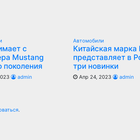
и
Автомобили
имает с
Китайская марка
ера Mustang
представляет в Р
о поколения
три новинки
2023
admin
Апр 24, 2023
admin
оваться
.