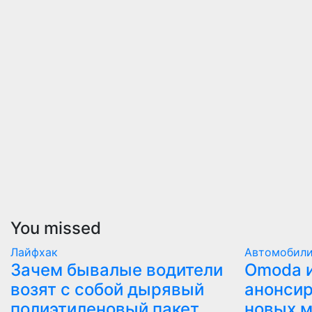
You missed
Лайфхак
Автомобил
Зачем бывалые водители
Оmoda и
возят с собой дырявый
анонсир
полиэтиленовый пакет
новых 