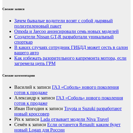
Свежие записи
Зачем бывалые водители возят с собой дырявый
полиэтиленовый пакет
Оmoda и Jaecoo анонсировали семь новых моделей
Создатели Nissan GT-R разработали уникальный
спорткар
В каких случаях сотрудник ГИБДД может сесть в салон
вашего авто
Как избежать разорительного капремонта мотора, если
загремела цепь ГРМ
Свежие комментарии
Василий
к записи
ГАЗ «Соболь» нового поколения
готов к продаже
Александр
к записи
ГАЗ «Соболь» нового поколения
готов к продаже
Иван Погодин
к записи
Toyota и Suzuki разработают
новый кроссовер
Pix
к записи
Lada отзывает модели Niva Travel
Семён
к записи
Если останется Renault: каким будет
новый Logan для России