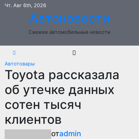
Перейти
Чт. Авг 6th, 2026
к
Автоновости
содержимому
Свежие автомобильные новости
Автотовары
Toyota рассказала
об утечке данных
сотен тысяч
клиентов
от
admin