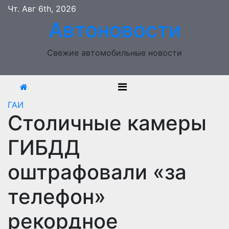
Перейти
Чт. Авг 6th, 2026
к
Автоновости
содержимому
Свежие автомобильные новости
ГАИ
Столичные камеры
ГИБДД
оштрафовали «за
телефон»
рекордное