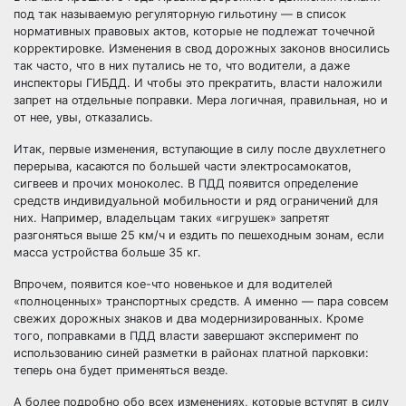
под так называемую регуляторную гильотину — в список
нормативных правовых актов, которые не подлежат точечной
корректировке. Изменения в свод дорожных законов вносились
так часто, что в них путались не то, что водители, а даже
инспекторы ГИБДД. И чтобы это прекратить, власти наложили
запрет на отдельные поправки. Мера логичная, правильная, но и
от нее, увы, отказались.
Итак, первые изменения, вступающие в силу после двухлетнего
перерыва, касаются по большей части электросамокатов,
сигвеев и прочих моноколес. В ПДД появится определение
средств индивидуальной мобильности и ряд ограничений для
них. Например, владельцам таких «игрушек» запретят
разгоняться выше 25 км/ч и ездить по пешеходным зонам, если
масса устройства больше 35 кг.
Впрочем, появится кое-что новенькое и для водителей
«полноценных» транспортных средств. А именно — пара совсем
свежих дорожных знаков и два модернизированных. Кроме
того, поправками в ПДД власти завершают эксперимент по
использованию синей разметки в районах платной парковки:
теперь она будет применяться везде.
А более подробно обо всех изменениях, которые вступят в силу