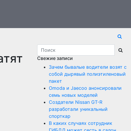
атят
Свежие записи
Зачем бывалые водители возят с
собой дырявый полиэтиленовый
пакет
Оmoda и Jaecoo анонсировали
семь новых моделей
Создатели Nissan GT-R
разработали уникальный
спорткар
В каких случаях сотрудник
ГИБДД может сесть в салон