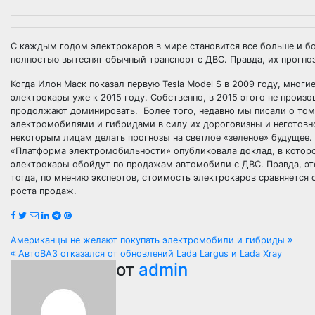
С каждым годом электрокаров в мире становится все больше и бо
полностью вытеснят обычный транспорт с ДВС. Правда, их прогно
Когда Илон Маск показал первую Tesla Model S в 2009 году, мног
электрокары уже к 2015 году. Собственно, в 2015 этого не произ
продолжают доминировать. Более того, недавно мы писали о том,
электромобилями и гибридами в силу их дороговизны и неготовн
некоторым лицам делать прогнозы на светлое «зеленое» будущее
«Платформа электромобильности» опубликовала доклад, в которо
электрокары обойдут по продажам автомобили с ДВС. Правда, эт
тогда, по мнению экспертов, стоимость электрокаров сравняется
роста продаж.
Навигация
Американцы не желают покупать электромобили и гибриды
АвтоВАЗ отказался от обновлений Lada Largus и Lada Xray
по
от
admin
записям