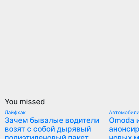
You missed
Лайфхак
Автомобил
Зачем бывалые водители
Оmoda и
возят с собой дырявый
анонсир
полиэтиленовый пакет
новых 