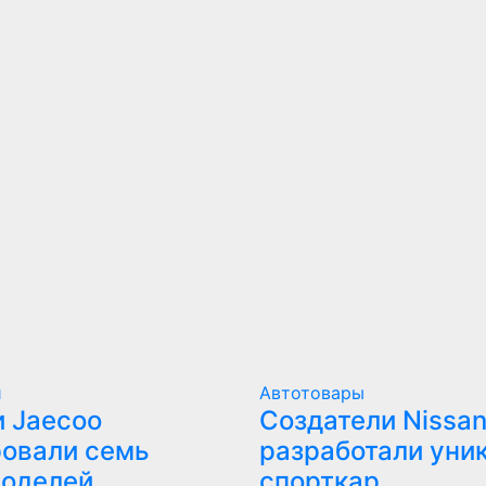
и
Автотовары
 Jaecoo
Создатели Nissan
овали семь
разработали уни
моделей
спорткар