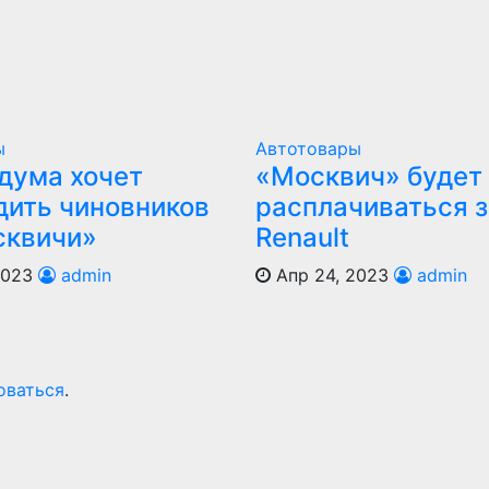
ы
Автотовары
дума хочет
«Москвич» будет
дить чиновников
расплачиваться з
сквичи»
Renault
2023
admin
Апр 24, 2023
admin
оваться
.