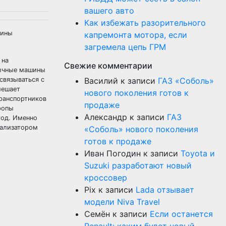
вашего авто
Как избежать разорительного
шины
капремонта мотора, если
загремела цепь ГРМ
 на
Свежие комментарии
бычные машины
связываться с
Василий
к записи
ГАЗ «Соболь»
мешает
нового поколения готов к
ранспортников
продаже
ропы
Александр
к записи
ГАЗ
год. Именно
тализатором
«Соболь» нового поколения
готов к продаже
Иван Погодин
к записи
Toyota и
Suzuki разработают новый
кроссовер
Pix
к записи
Lada отзывает
модели Niva Travel
Семён
к записи
Если останется