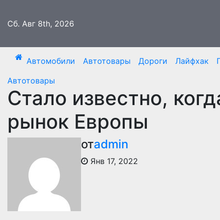
Перейти
к
Сб. Авг 8th, 2026
содержимому
Автомобили
Автотовары
Дороги
Лайфхак
Автотовары
Стало известно, ког
рынок Европы
от
admin
Янв 17, 2022