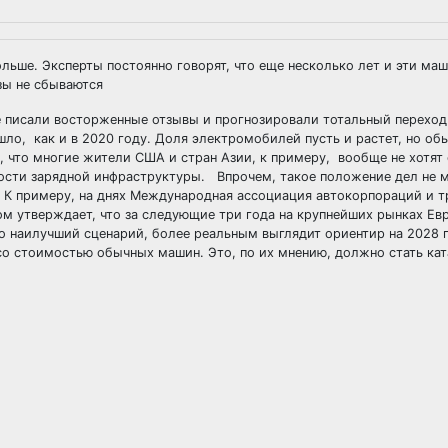
льше. Эксперты постоянно говорят, что еще несколько лет и эти ма
зы не сбываются
ие писали восторженные отзывы и прогнозировали тотальный переход
ошло, как и в 2020 году. Доля электромобилей пусть и растет, но о
 что многие жители США и стран Азии, к примеру, вообще не хотят 
ости зарядной инфраструктуры. Впрочем, такое положение дел не 
. К примеру, на днях Международная ассоциация автокорпораций и т
м утверждает, что за следующие три года на крупнейших рынках Ев
о наилучший сценарий, более реальным выглядит ориентир на 2028 
 со стоимостью обычных машин. Это, по их мнению, должно стать ка