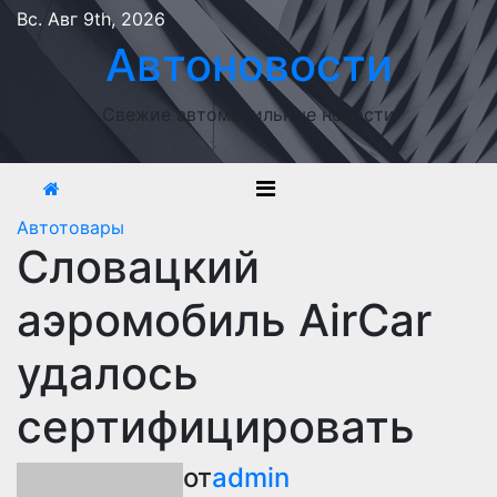
Перейти
Вс. Авг 9th, 2026
к
Автоновости
содержимому
Свежие автомобильные новости
Автотовары
Словацкий
аэромобиль AirCar
удалось
сертифицировать
от
admin