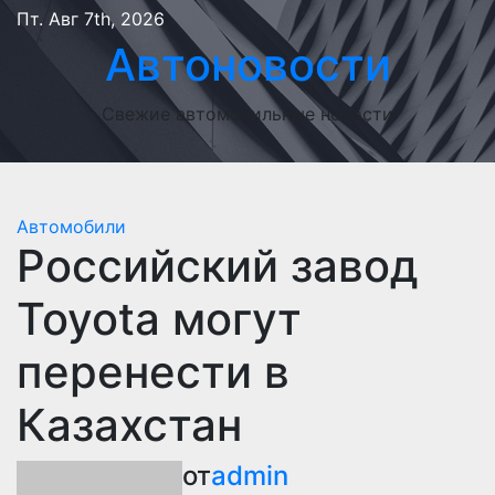
Перейти
Пт. Авг 7th, 2026
к
Автоновости
содержимому
Свежие автомобильные новости
Автомобили
Российский завод
Toyota могут
перенести в
Казахстан
от
admin