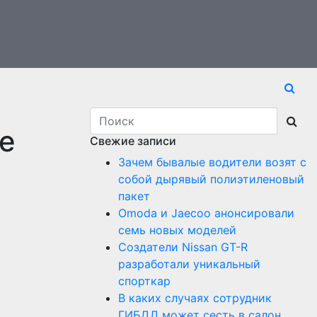
е
Свежие записи
Зачем бывалые водители возят с
собой дырявый полиэтиленовый
пакет
Оmoda и Jaecoo анонсировали
семь новых моделей
Создатели Nissan GT-R
разработали уникальный
спорткар
В каких случаях сотрудник
ГИБДД может сесть в салон