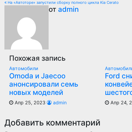
На «Автоторе» запустили сборку полного цикла Kia Cerato
по
от
admin
записям
Похожая запись
Автомобили
Автомобил
Оmoda и Jaecoo
Ford сн
анонсировали семь
конвей
новых моделей
шестог
Апр 25, 2023
admin
Апр 24, 
Добавить комментарий