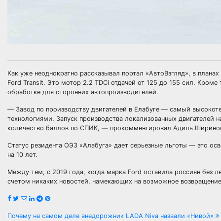
Как уже неоднократно рассказывал портал «АвтоВзгляд», в плана
Ford Transit. Это мотор 2.2 TDCi отдачей от 125 до 155 сил. Кро
обработке для сторонних автопроизводителей.
— Завод по производству двигателей в Елабуге — самый высокот
технологиями. Запуск производства локализованных двигателей н
количество баллов по СПИК, — прокомментировал Адиль Ширинов
Статус резидента ОЭЗ «Алабуга» дает серьезные льготы — это ос
на 10 лет.
Между тем, с 2019 года, когда марка Ford оставила россиян без 
счетом никаких новостей, намекающих на возможное возвращение 
Навигация
Почему на самом деле внедорожник LADA Niva назвали «Нивой»