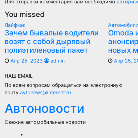
Для отправки комментария вам необходимо
авториз
You missed
Лайфхак
Автомобил
Зачем бывалые водители
Оmoda и
возят с собой дырявый
анонсир
полиэтиленовый пакет
новых 
Апр 25, 2023
admin
Апр 25, 2
НАШ EMAIL
По всем вопросам обращаться на электронную
почту
avtonews@internet.ru
Автоновости
Свежие автомобильные новости