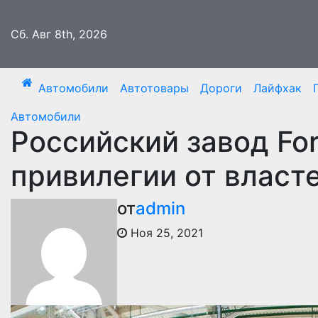
Перейти
к
Сб. Авг 8th, 2026
содержимому
Автомобили
Автотовары
Дороги
Лайфхак
Автомобили
Российский завод Fo
привилегии от власт
от
admin
Ноя 25, 2021