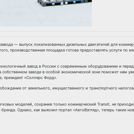
х завода — выпуск локализованных дизельных двигателей для комме
ме того, производственная площадка готова предоставлять услуги по м
ехнологичный завод в России с современным оборудованием и пере
а собственном заводе в особой экономической зоне поможет нам ув
, президент «Соллерс Форд».
вобождение от земельного, имущественного и транспортного налогов
легковых моделей, сохранив только коммерческий Transit, не приход
бренда. Однако, как выяснил портал «АвтоВзгляд», теперь такие но