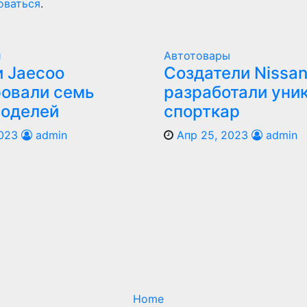
оваться
.
и
Автотовары
 Jaecoo
Создатели Nissan
овали семь
разработали уни
моделей
спорткар
023
admin
Апр 25, 2023
admin
Home