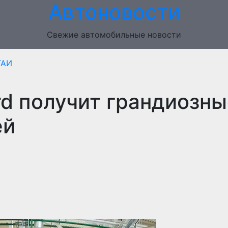
Автоновости
Свежие автомобильные новости
ГАИ
rd получит грандиозны
ей