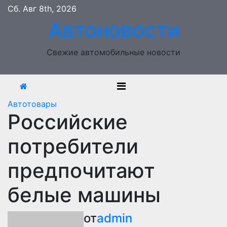
Перейти
Сб. Авг 8th, 2026
к
Автоновости
содержимому
Свежие автомобильные новости
Автотовары
Российские
потребители
предпочитают
белые машины
от
admin