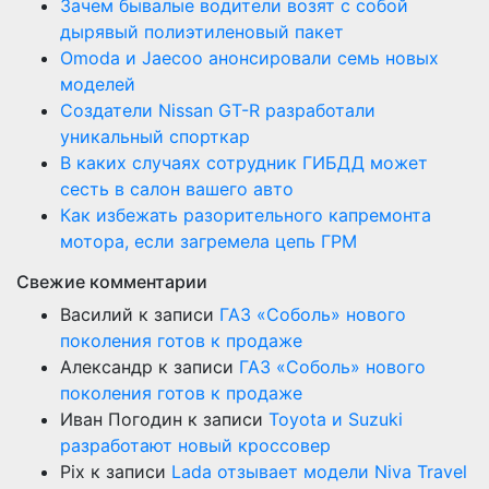
Зачем бывалые водители возят с собой
дырявый полиэтиленовый пакет
Оmoda и Jaecoo анонсировали семь новых
моделей
Создатели Nissan GT-R разработали
уникальный спорткар
В каких случаях сотрудник ГИБДД может
сесть в салон вашего авто
Как избежать разорительного капремонта
мотора, если загремела цепь ГРМ
Свежие комментарии
Василий
к записи
ГАЗ «Соболь» нового
поколения готов к продаже
Александр
к записи
ГАЗ «Соболь» нового
поколения готов к продаже
Иван Погодин
к записи
Toyota и Suzuki
разработают новый кроссовер
Pix
к записи
Lada отзывает модели Niva Travel