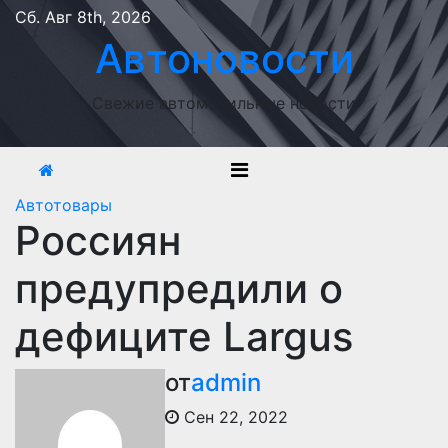
Перейти
Сб. Авг 8th, 2026
к
Автоновости
содержимому
Свежие автомобильные новости
Автотовары
Россиян
предупредили о
дефиците Largus
от
admin
Сен 22, 2022