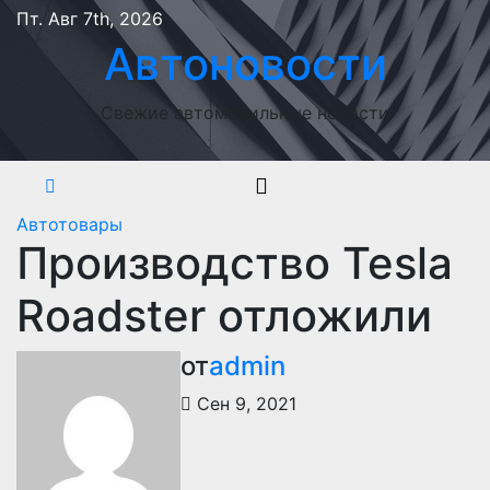
Перейти
Пт. Авг 7th, 2026
к
Автоновости
содержимому
Свежие автомобильные новости
Автотовары
Производство Tesla
Roadster отложили
от
admin
Сен 9, 2021