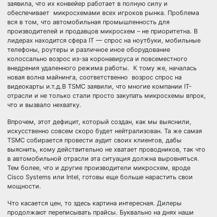
заявила, что их конвейер работает в полную силу и
обеспечивает микросхемами всех игроков рынка. Проблема
вся в том, что автомобильная промышленность для
производителей и продавцов микросхем – не приоритетна. В
лидерах находится сфера IT — спрос на ноутбуки, мобильные
телефоны, роутеры и различное иное оборудование
колоссально возрос из-за коронавируса и повсеместного
внедрения удаленного режима работы. К тому же, началась
новая волна майнинга, соответственно возрос спрос на
видеокарты и.т.д.В TSMC заявили, что многие компании IT-
отрасли и не только стали просто закупать микросхемы впрок,
что и вызвало нехватку.
Впрочем, этот дефицит, который создан, как мы выяснили,
искусственно совсем скоро будет нейтрализован. Та же самая
TSMC собирается провести аудит своих клиентов, дабы
выяснить, кому действительно не хватает проводников, так что
в автомобильной отрасли эта ситуация должна выровняться.
Тем более, что и другие производители микросхем, вроде
Cisco Systems или Intel, готовы еще больше нарастить свои
мощности.
Что касается цен, то здесь картина интересная. Дилеры
продолжают переписывать прайсы. Буквально на днях наши