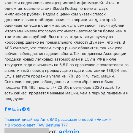
коллеги поделились нелицеприятной информацией. Итак, в
одном автосалоне стоит Skoda Kodiaq по цене от двух
миллионов рублей. Рядом с ценником указан список
дополнительного оборудования — коврики и.т.д, который
оценивается еще в один миллион сто семьдесят тысяч рублей.
Итого мы имеем итоговую стоимость автомобиля более чем в
три миллиона рублей. Вы готовы отдать такую сумму за
кроссовер далеко не премиального класса? Думаем, что нет. В
АЕБ считают, что совсем скоро рынок обвалится, так как уже
сейчас наблюдается падение сбыта.Так, по данным Ассоциации,
продажи новых легковых автомобилей и LCV в РФ в июле
текущего года снизились на 6,5% по сравнению с показателем за
аналогичный период предыдущего года и составили 136,64 тыс.
шт., в августе продажи упали на 17%, до 114,1 тыс. машин.
Снижение продаж наблюдалось и в сентябре, всего было
продано 119,485 тыс. шт. (- 22,6% к сентябрю 2020 года). То
есть сейчас продается меньше машин, чем в период пандемии и
локдаунов!
Навигация
Главный дизайнер АвтоВАЗ рассказал о новой «Ниве»
В Россию едет FAW Bestune T77
от
admin