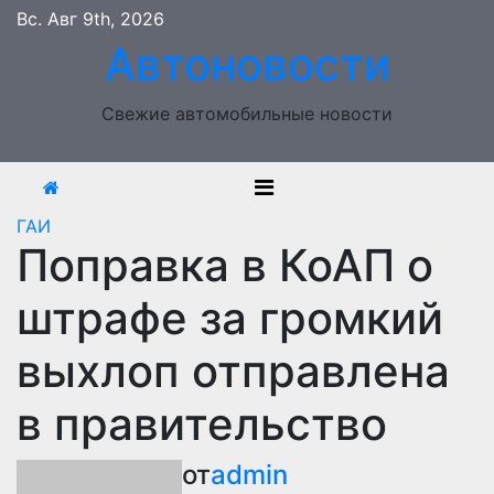
Перейти
Вс. Авг 9th, 2026
к
Автоновости
содержимому
Свежие автомобильные новости
ГАИ
Поправка в КоАП о
штрафе за громкий
выхлоп отправлена
в правительство
от
admin