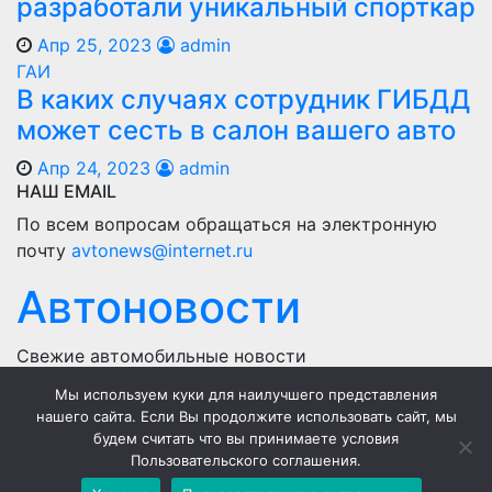
разработали уникальный спорткар
Апр 25, 2023
admin
ГАИ
В каких случаях сотрудник ГИБДД
может сесть в салон вашего авто
Апр 24, 2023
admin
НАШ EMAIL
По всем вопросам обращаться на электронную
почту
avtonews@internet.ru
Автоновости
Свежие автомобильные новости
Мы используем куки для наилучшего представления
Home
нашего сайта. Если Вы продолжите использовать сайт, мы
будем считать что вы принимаете условия
Политика конфиденциальности
Пользовательского соглашения.
Пользовательское соглашение