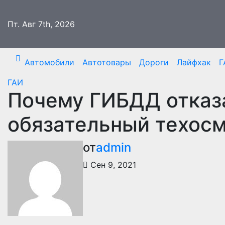
Перейти
к
Пт. Авг 7th, 2026
содержимому
Автомобили
Автотовары
Дороги
Лайфхак
Г
ГАИ
Почему ГИБДД отказа
обязательный техос
от
admin
Сен 9, 2021