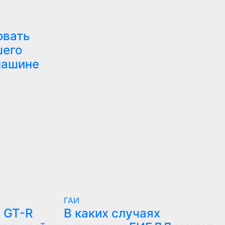
овать
шего
машине
ГАИ
 GT-R
В каких случаях