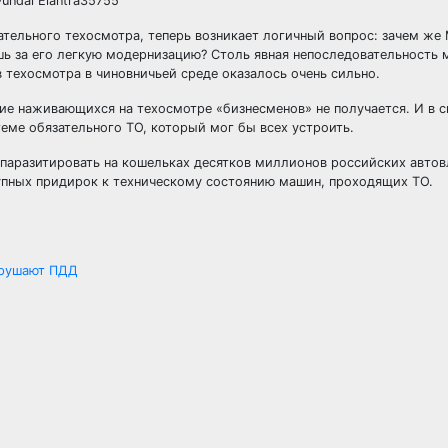
undai Elantra35755
тельного техосмотра, теперь возникает логичный вопрос: зачем же
ь за его легкую модернизацию? Столь явная непоследовательность 
 техосмотра в чиновничьей среде оказалось очень сильно.
ие наживающихся на техосмотре «бизнесменов» не получается. И в с
еме обязательного ТО, который мог бы всех устроить.
паразитировать на кошельках десятков миллионов российских автов
упных придирок к техническому состоянию машин, проходящих ТО.
арушают ПДД