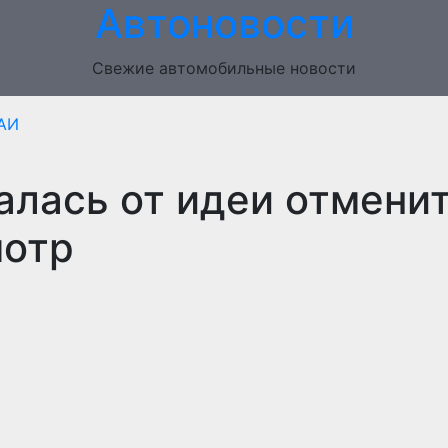
Автоновости
Свежие автомобильные новости
АИ
лась от идеи отмени
мотр