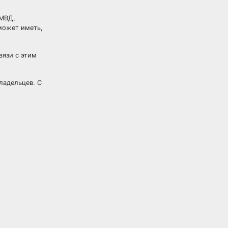
 МВД,
может иметь,
вязи с этим
ладельцев. С