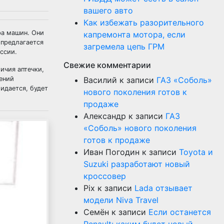
вашего авто
Как избежать разорительного
ра машин. Они
капремонта мотора, если
 предлагается
загремела цепь ГРМ
ссии.
Свежие комментарии
ичия аптечки,
ений
Василий
к записи
ГАЗ «Соболь»
идается, будет
нового поколения готов к
продаже
Александр
к записи
ГАЗ
«Соболь» нового поколения
готов к продаже
Иван Погодин
к записи
Toyota и
Suzuki разработают новый
кроссовер
Pix
к записи
Lada отзывает
модели Niva Travel
Семён
к записи
Если останется