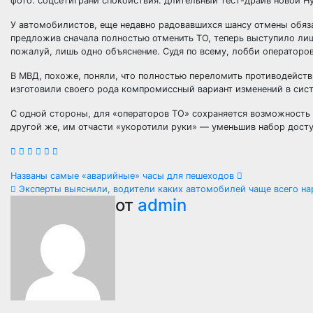
фото: соцсетиГрани спокойствия: длительный тест-драйв новой Hy
У автомобилистов, еще недавно радовавшихся шансу отмены обяза
предложив сначала полностью отменить ТО, теперь выступило лиш
пожалуй, лишь одно объяснение. Судя по всему, лобби операторов
В МВД, похоже, поняли, что полностью переломить противодейств
изготовили своего рода компромиссный вариант изменений в сист
С одной стороны, для «операторов ТО» сохраняется возможность 
другой же, им отчасти «укоротили руки» — уменьшив набор дост
Навигация
Названы самые «аварийные» часы для пешеходов
Эксперты выяснили, водители каких автомобилей чаще всего н
по
от
admin
записям