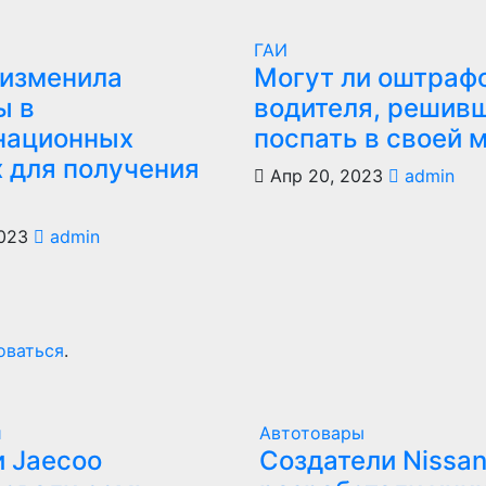
ГАИ
изменила
Могут ли оштраф
ы в
водителя, решив
национных
поспать в своей 
х для получения
Апр 20, 2023
admin
023
admin
оваться
.
и
Автотовары
 Jaecoo
Создатели Nissan