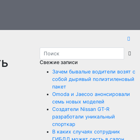
ть
Свежие записи
Зачем бывалые водители возят с
собой дырявый полиэтиленовый
пакет
Оmoda и Jaecoo анонсировали
семь новых моделей
Создатели Nissan GT-R
разработали уникальный
спорткар
В каких случаях сотрудник
ГИБДД может сесть в салон