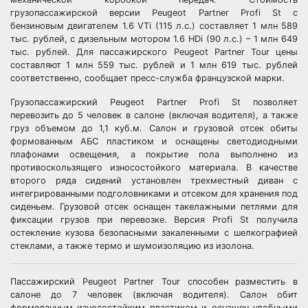
грузопассажирской версии Peugeot Partner Profi St с
бензиновым двигателем 1.6 VTi (115 л.с.) составляет 1 млн 589
тыс. рублей, с дизельным мотором 1.6 HDi (90 л.с.) – 1 млн 649
тыс. рублей. Для пассажирского Peugeot Partner Tour цены
составляют 1 млн 559 тыс. рублей и 1 млн 619 тыс. рублей
соответственно, сообщает пресс-служба французской марки.
Грузопассажирский Peugeot Partner Profi St позволяет
перевозить до 5 человек в салоне (включая водителя), а также
груз объемом до 1,1 куб.м. Салон и грузовой отсек обиты
формованным АБС пластиком и оснащены светодиодными
плафонами освещения, а покрытие пола выполнено из
противоскользящего износостойкого материала. В качестве
второго ряда сидений установлен трехместный диван с
интегрированными подголовниками и отсеком для хранения под
сиденьем. Грузовой отсек оснащен такелажными петлями для
фиксации грузов при перевозке. Версия Profi St получила
остекление кузова безопасными закаленными с шелкографией
стеклами, а также термо и шумоизоляцию из изолона.
Пассажирский Peugeot Partner Tour способен разместить в
салоне до 7 человек (включая водителя). Салон обит
формованным износостойким пластиком и оснащен удобными