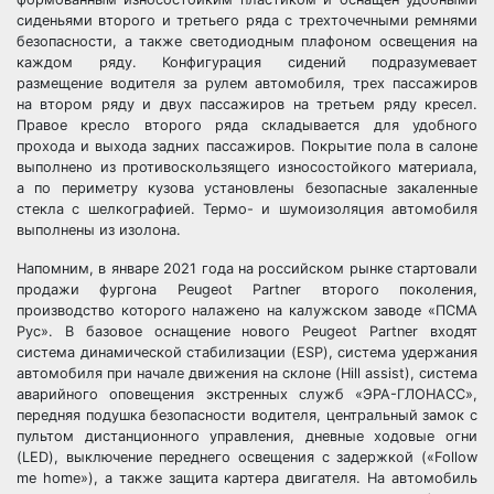
сиденьями второго и третьего ряда с трехточечными ремнями
безопасности, а также светодиодным плафоном освещения на
каждом ряду. Конфигурация сидений подразумевает
размещение водителя за рулем автомобиля, трех пассажиров
на втором ряду и двух пассажиров на третьем ряду кресел.
Правое кресло второго ряда складывается для удобного
прохода и выхода задних пассажиров. Покрытие пола в салоне
выполнено из противоскользящего износостойкого материала,
а по периметру кузова установлены безопасные закаленные
стекла с шелкографией. Термо- и шумоизоляция автомобиля
выполнены из изолона.
Напомним, в январе 2021 года на российском рынке стартовали
продажи фургона Peugeot Partner второго поколения,
производство которого налажено на калужском заводе «ПСМА
Рус». В базовое оснащение нового Peugeot Partner входят
система динамической стабилизации (ESP), система удержания
автомобиля при начале движения на склоне (Hill assist), система
аварийного оповещения экстренных служб «ЭРА-ГЛОНАСС»,
передняя подушка безопасности водителя, центральный замок с
пультом дистанционного управления, дневные ходовые огни
(LED), выключение переднего освещения с задержкой («Follow
me home»), а также защита картера двигателя. На автомобиль