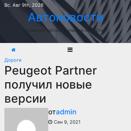
Перейти
Вс. Авг 9th, 2026
к
Автоновости
содержимому
Свежие автомобильные новости
Дороги
Peugeot Partner
получил новые
версии
от
admin
Сен 9, 2021