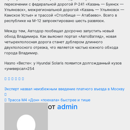
пересечении с федеральной дорогой Р-241 «Казань — Буинск —
Ульяновск», межрегиональной дорогой «Казань — Ульяновск —
Камское Устье» и трассой «Столбище — Атабаево». Всего в
республике на М-12 запроектировано шесть развязок.
Между тем, Автодор пообещал досрочно запустить новый
обход Владимира. Как выяснил портал «АвтоВзгляд», новая
четырехполосная дорога станет дублером длинного
двухполосного отрезка, что является частью южного обхода
города Владимир.
Назло «Весте»: у Hyundai Solaris появится долгожданный кузов
«универсал»254
Навигация
Эксперт назвал неизбежным введение платного въезда в Москву
по
Трасса М4 «Дон» «поехала» быстрее и тише
от
admin
записям