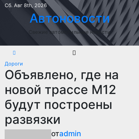
Перейти
Сб. Авг 8th, 2026
к
Автоновости
содержимому
Свежие автомобильные новости
Дороги
Объявлено, где на
новой трассе М12
будут построены
развязки
от
admin