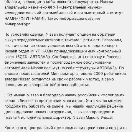
области, переходят в собственность государства. Новым
владельцем назначено ФГУП «Центральный научно-
исследовательский автомобильный и автомоторный институт
НАМИ» (ФГУП НАМИ). Такую информацию озвучил
Минпромторг.
По условиям сделки, Nissan получает опцион на обратный
выкуп передаваемых активов в течение шести лет. Напомним,
что точно на таких же условиях весной этого года концерн
Renault отдал ФГУП НАМИ принадлежавший ему контрольный
пакет (67,7%) АВТОВАЗа. Сообщается, что поставку в Россию
фирменных запчастей и послепродажное обслуживание
автомобилей Nissan возьмут на себя структуры АВТОВАЗа. По
словам представителей Минпромторга, около 2000 работников
завода Nissan останутся на своих рабочих местах, а само
предприятие «сохранит работоспособность».
– От имени Nissan я благодарю наших российских коллег за их
вклад в бизнес на протяжении многих лет. Хотя мы не можем
продолжать работать на рынке, мы нашли наилучшее решение
для поддержки наших сотрудников, — сказал президент и
главный исполнительный директор Nissan Макото Учида.
Кроме того, центральный офис компании оценил свои потери от