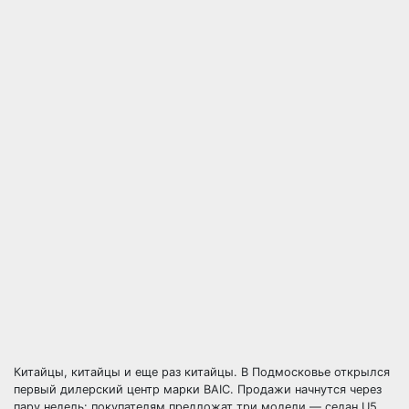
Китайцы, китайцы и еще раз китайцы. В Подмосковье открылся
первый дилерский центр марки BAIC. Продажи начнутся через
пару недель: покупателям предложат три модели — седан U5