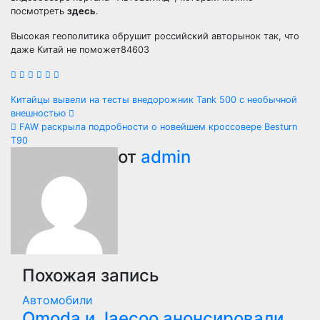
посмотреть
здесь
.
Высокая геополитика обрушит российский авторынок так, что
даже Китай не поможет84603
Навигация
Китайцы вывели на тесты внедорожник Tank 500 с необычной
внешностью
по
FAW раскрыла подробности о новейшем кроссовере Besturn
T90
записям
от
admin
Похожая запись
Автомобили
Оmoda и Jaecoo анонсировали