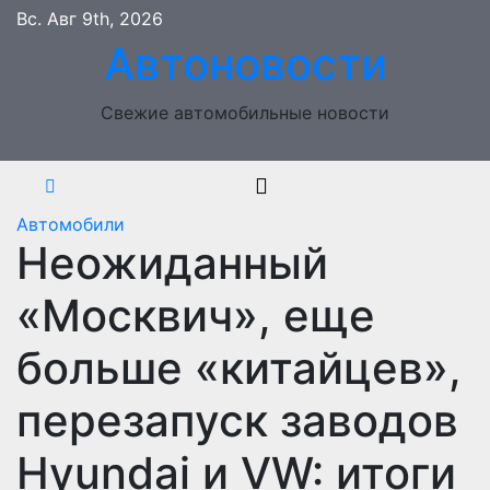
Перейти
Вс. Авг 9th, 2026
к
Автоновости
содержимому
Свежие автомобильные новости
Автомобили
Неожиданный
«Москвич», еще
больше «китайцев»,
перезапуск заводов
Hyundai и VW: итоги