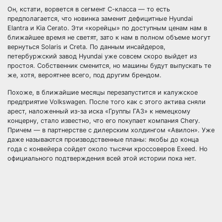
Он, кстати, ворвется в сегмент С-класса — то есть
предполагается, что новинка заменит дефицитные Hyundai
Elantra и Kia Cerato. Эти «корейцы» по доступным ценам нам в
ближайшее время не светят, зато к нам в полном объеме могут
вернуться Solaris и Creta. По данным инсайдеров,
петербуржский завод Hyundai уже совсем скоро выйдет из
простоя. Собственник сменится, но машины будут выпускать те
же, хотя, вероятнее всего, под другим брендом.
Похоже, в ближайшие месяцы перезапустится и калужское
предприятие Volkswagen. После того как с этого актива сняли
арест, наложенный из-за иска «Группы ГАЗ» к немецкому
концерну, стало известно, что его покупает компания Chery.
Причем — в партнерстве с дилерским холдингом «Авилон». Уже
даже называются производственные планы: якобы до конца
года с конвейера сойдет около тысячи кроссоверов Exeed. Но
официального подтверждения всей этой истории пока нет.