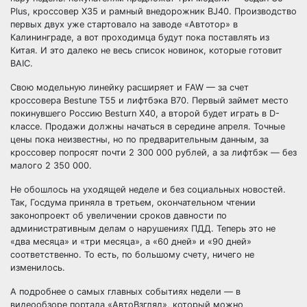
Plus, кроссовер X35 и рамный внедорожник BJ40. Производство
первых двух уже стартовало на заводе «Автотор» в
Калининграде, а вот проходимца будут пока поставлять из
Китая. И это далеко не весь список новинок, которые готовит
BAIC.
Свою модельную линейку расширяет и FAW — за счет
кроссовера Bestune Т55 и лифтбэка В70. Первый займет место
покинувшего Россию Besturn X40, а второй будет играть в D-
классе. Продажи должны начаться в середине апреля. Точные
цены пока неизвестны, но по предварительным данным, за
кроссовер попросят почти 2 300 000 рублей, а за лифтбэк — без
малого 2 350 000.
Не обошлось на уходящей неделе и без социальных новостей.
Так, Госдума приняла в третьем, окончательном чтении
законопроект об увеличении сроков давности по
административным делам о нарушениях ПДД. Теперь это не
«два месяца» и «три месяца», а «60 дней» и «90 дней»
соответственно. То есть, по большому счету, ничего не
изменилось.
А подробнее о самых главных событиях недели — в
видеообзоре портала «АвтоВзгляд», который можно