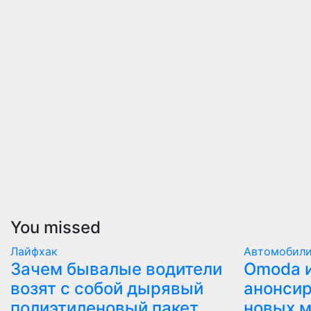
You missed
Лайфхак
Автомобил
Зачем бывалые водители
Оmoda и
возят с собой дырявый
анонсир
полиэтиленовый пакет
новых 