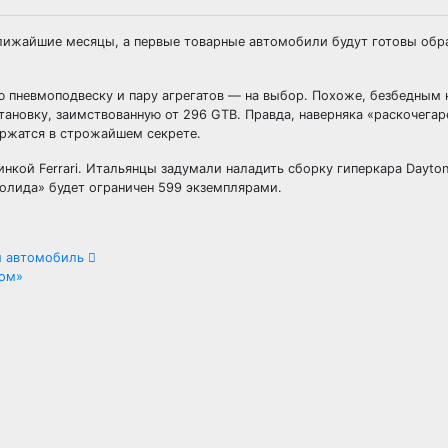
 ближайшие месяцы, а первые товарные автомобили будут готовы обр
ую пневмоподвеску и пару агрегатов — на выбор. Похоже, безбедным
ановку, заимствованную от 296 GTB. Правда, наверняка «раскочегар
ержатся в строжайшем секрете.
инкой Ferrari. Итальянцы задумали наладить сборку гиперкара Dayto
олида» будет ограничен 599 экземплярами.
ый автомобиль
ком»