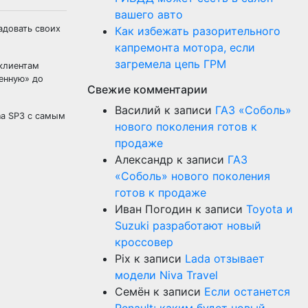
вашего авто
адовать своих
Как избежать разорительного
капремонта мотора, если
загремела цепь ГРМ
 клиентам
енную» до
Свежие комментарии
Василий
к записи
ГАЗ «Соболь»
na SP3 с самым
нового поколения готов к
продаже
Александр
к записи
ГАЗ
«Соболь» нового поколения
готов к продаже
Иван Погодин
к записи
Toyota и
Suzuki разработают новый
кроссовер
Pix
к записи
Lada отзывает
модели Niva Travel
Семён
к записи
Если останется