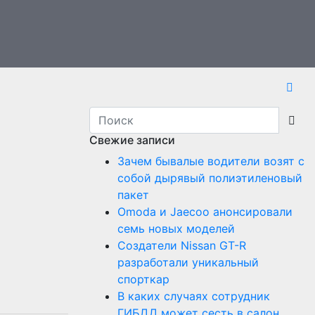
Свежие записи
Зачем бывалые водители возят с
собой дырявый полиэтиленовый
пакет
Оmoda и Jaecoo анонсировали
семь новых моделей
Создатели Nissan GT-R
разработали уникальный
спорткар
В каких случаях сотрудник
ГИБДД может сесть в салон