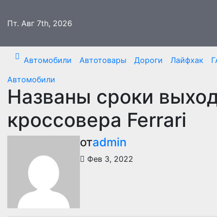
Перейти
к
Пт. Авг 7th, 2026
содержимому
Автомобили
Автотовары
Дороги
Лайфхак
Г
Автомобили
Названы сроки выход
кроссовера Ferrari
от
admin
Фев 3, 2022