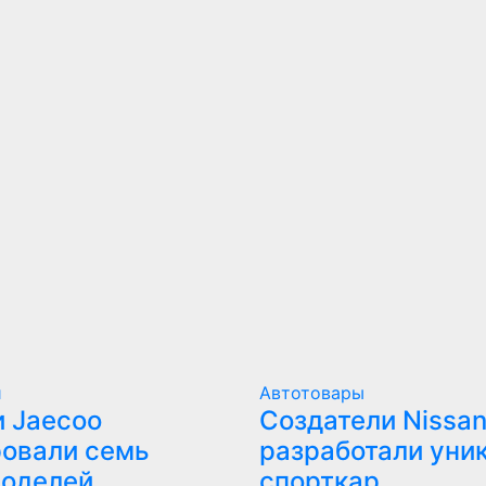
и
Автотовары
 Jaecoo
Создатели Nissan
овали семь
разработали уни
моделей
спорткар