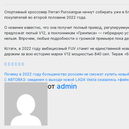
Спортивный кроссовер Ferrari Purosangue начнут собирать уже в
покупателей во второй половине 2022 года.
О новинке известно, что она получит полный привод, регулируем
предложат лютый V12, а поклонникам «Гринписа» — гибридную уст
нельзя. Впрочем, любые подробности о громкой премьере пока д
Кстати, в 2022 году амбициозный FUV станет не единственной нов
дерзким за всю историю марки V12 мощностью 840 сил. Тираж «б
Навигация
Почему в 2022 году большинство россиян не сможет купить нов
АВТОВАЗ: сведения о выходе новой LADA Vesta оказались «фей
по
от
admin
записям