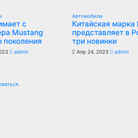
и
Автомобили
имает с
Китайская марка
ера Mustang
представляет в Р
о поколения
три новинки
023
admin
Апр 24, 2023
admin
оваться
.