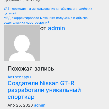
оформляют с 2017 года.
Навигация
УАЗ переходит на использование китайских и индийских
деталей
по
МВД скорректировало механизм получения и обмена
водительских удостоверений
записям
от
admin
Похожая запись
Автотовары
Создатели Nissan GT-R
разработали уникальный
спорткар
Апр 25, 2023
admin