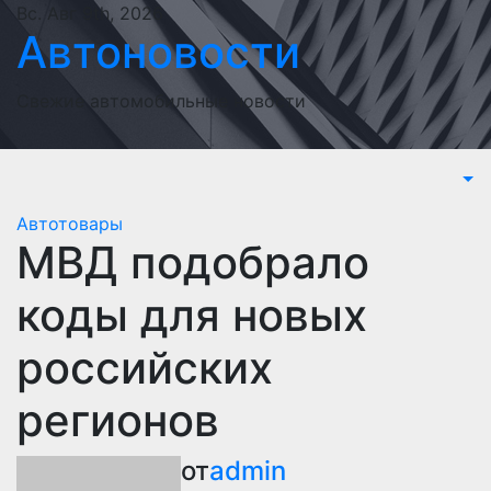
Перейти
Вс. Авг 9th, 2026
Автоновости
к
содержимому
Свежие автомобильные новости
Автотовары
МВД подобрало
коды для новых
российских
регионов
от
admin