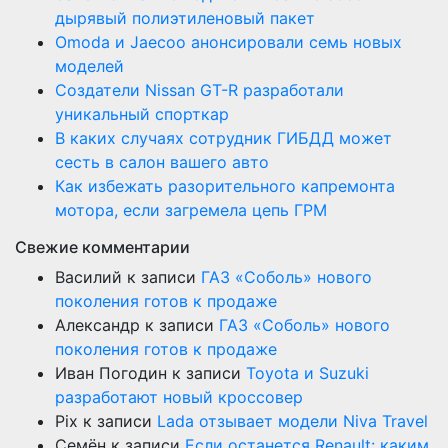
дырявый полиэтиленовый пакет
Оmoda и Jaecoo анонсировали семь новых
моделей
Создатели Nissan GT-R разработали
уникальный спорткар
В каких случаях сотрудник ГИБДД может
сесть в салон вашего авто
Как избежать разорительного капремонта
мотора, если загремела цепь ГРМ
Свежие комментарии
Василий
к записи
ГАЗ «Соболь» нового
поколения готов к продаже
Александр
к записи
ГАЗ «Соболь» нового
поколения готов к продаже
Иван Погодин
к записи
Toyota и Suzuki
разработают новый кроссовер
Pix
к записи
Lada отзывает модели Niva Travel
Семён
к записи
Если останется Renault: каким