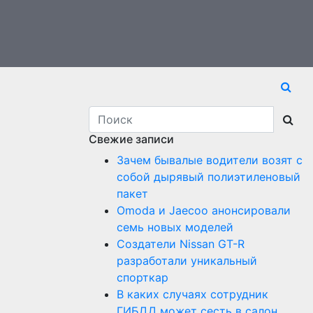
Свежие записи
Зачем бывалые водители возят с
собой дырявый полиэтиленовый
пакет
Оmoda и Jaecoo анонсировали
семь новых моделей
Создатели Nissan GT-R
разработали уникальный
спорткар
В каких случаях сотрудник
ГИБДД может сесть в салон