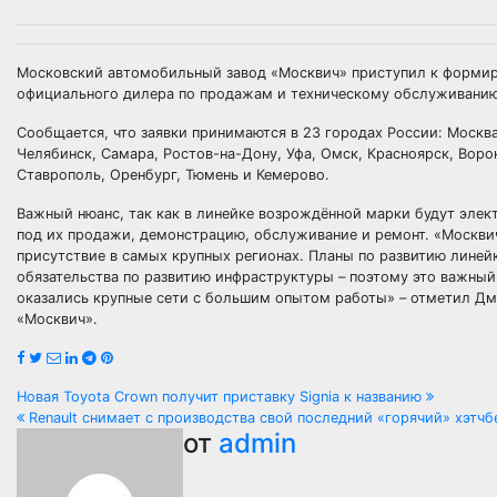
Московский автомобильный завод «Москвич» приступил к формиро
официального дилера по продажам и техническому обслуживани
Сообщается, что заявки принимаются в 23 городах России: Москва
Челябинск, Самара, Ростов-на-Дону, Уфа, Омск, Красноярск, Вор
Ставрополь, Оренбург, Тюмень и Кемерово.
Важный нюанс, так как в линейке возрождённой марки будут эле
под их продажи, демонстрацию, обслуживание и ремонт. «Москвич
присутствие в самых крупных регионах. Планы по развитию лине
обязательства по развитию инфраструктуры – поэтому это важный
оказались крупные сети с большим опытом работы» – отметил Дм
«Москвич».
Навигация
Новая Toyota Crown получит приставку Signia к названию
Renault снимает с производства свой последний «горячий» хэтчб
по
от
admin
записям