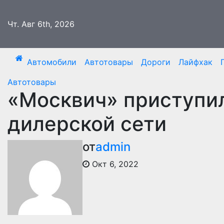
Перейти
к
Чт. Авг 6th, 2026
содержимому
Автомобили
Автотовары
Дороги
Лайфхак
Автотовары
«Москвич» приступи
дилерской сети
от
admin
Окт 6, 2022