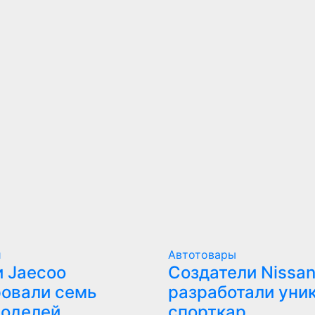
и
Автотовары
 Jaecoo
Создатели Nissan
овали семь
разработали уни
моделей
спорткар