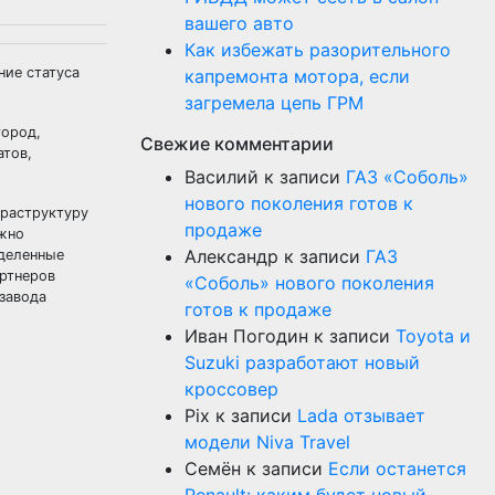
вашего авто
Как избежать разорительного
ние статуса
капремонта мотора, если
загремела цепь ГРМ
город,
Свежие комментарии
атов,
Василий
к записи
ГАЗ «Соболь»
нового поколения готов к
фраструктуру
продаже
ажно
Александр
к записи
ГАЗ
еделенные
артнеров
«Соболь» нового поколения
завода
готов к продаже
Иван Погодин
к записи
Toyota и
Suzuki разработают новый
кроссовер
Pix
к записи
Lada отзывает
модели Niva Travel
Семён
к записи
Если останется