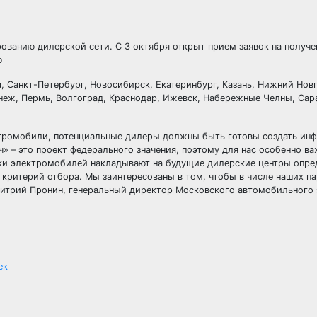
ванию дилерской сети. С 3 октября открыт прием заявок на получе
ю
, Санкт-Петербург, Новосибирск, Екатеринбург, Казань, Нижний Нов
онеж, Пермь, Волгоград, Краснодар, Ижевск, Набережные Челны, Сар
ктромобили, потенциальные дилеры должны быть готовы создать ин
» – это проект федерального значения, поэтому для нас особенно в
йки электромобилей накладывают на будущие дилерские центры опр
 критерий отбора. Мы заинтересованы в том, чтобы в числе наших п
итрий Пронин, генеральный директор Московского автомобильного 
ек