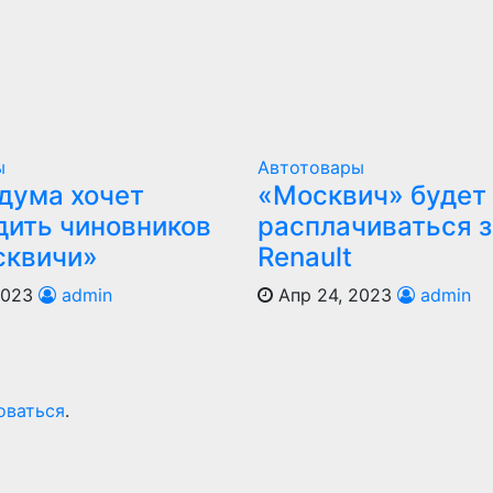
ы
Автотовары
дума хочет
«Москвич» будет
дить чиновников
расплачиваться з
сквичи»
Renault
2023
admin
Апр 24, 2023
admin
оваться
.