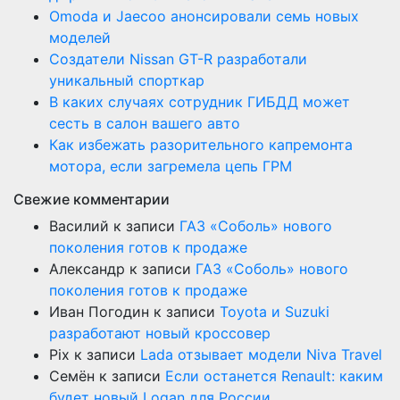
Оmoda и Jaecoo анонсировали семь новых
моделей
Создатели Nissan GT-R разработали
уникальный спорткар
В каких случаях сотрудник ГИБДД может
сесть в салон вашего авто
Как избежать разорительного капремонта
мотора, если загремела цепь ГРМ
Свежие комментарии
Василий
к записи
ГАЗ «Соболь» нового
поколения готов к продаже
Александр
к записи
ГАЗ «Соболь» нового
поколения готов к продаже
Иван Погодин
к записи
Toyota и Suzuki
разработают новый кроссовер
Pix
к записи
Lada отзывает модели Niva Travel
Семён
к записи
Если останется Renault: каким
будет новый Logan для России