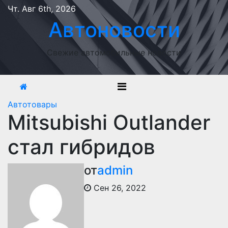
Перейти
Чт. Авг 6th, 2026
к
Автоновости
содержимому
Свежие автомобильные новости
Автотовары
Mitsubishi Outlander
стал гибридов
от
admin
Сен 26, 2022